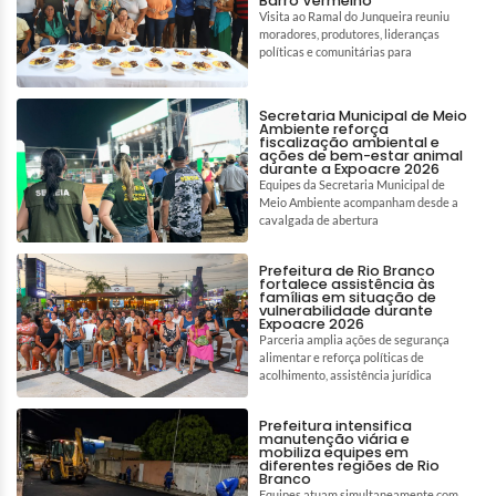
Barro Vermelho
Visita ao Ramal do Junqueira reuniu
moradores, produtores, lideranças
políticas e comunitárias para
Secretaria Municipal de Meio
Ambiente reforça
fiscalização ambiental e
ações de bem-estar animal
durante a Expoacre 2026
Equipes da Secretaria Municipal de
Meio Ambiente acompanham desde a
cavalgada de abertura
Prefeitura de Rio Branco
fortalece assistência às
famílias em situação de
vulnerabilidade durante
Expoacre 2026
Parceria amplia ações de segurança
alimentar e reforça políticas de
acolhimento, assistência jurídica
Prefeitura intensifica
manutenção viária e
mobiliza equipes em
diferentes regiões de Rio
Branco
Equipes atuam simultaneamente com