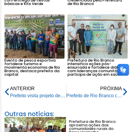
com entrega de cestas
credenciada pela Prefeitura
básicas e Kits Verde
de Rio Branco
Evento de pesca esportiva
Prefeitura de Rio Branco
fortalece turismo e
intensifica ações pós-
movimenta economia de Rio
enxurrada e fortalece diálogo
Branco, destaca prefeito da
com lideranças comunitárias e
capital
participa de ação em saúde
ANTERIOR
PRÓXIMA
Prefeito visita projeto de assentamento Moreno Maia afim de verificar in loco a trafegabilidade
Prefeito de Rio Branco concede entrevista coletiva sobre avaliação dos 100 primeiros dias de gestão
Outras notícias:
Prefeitura de Rio Branco
aproxima ações das
comunidades rurais do