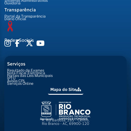
Sistemas Administrativos
Ouvidoria
Transparência
Portal da Transparência
Diário Oficial
Redes Sociais
Serviços
Resultado de Exames
Nota Fiscal Eletrônica
Portais das Leis Municipais
IPTU
Avisos CPL
Serviços Online
Mapa do Site
R. Rui Barbosa, 285 - Centro,
Rio Branco - AC, 69900-120