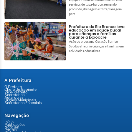
serviços de tapa-buraco, remendo
profundo, drenagem e terraplanagem
para
Prefeitura de Rio Branco leva
educação em saúde bucal
para crianças e famílias
durante a Expoacre
Ação do programa Geração Sorriso
Saudável reuniu crianças e famílias em
atividades educativas
A Prefeitura
O Prefeito
Chefe de Gabinete
Vice-Prefeito
Secretarias
Autarquias
Órgãos Municipais
Secretarias Especiais
Navegação
Início
Publicações
Notícias
Portais