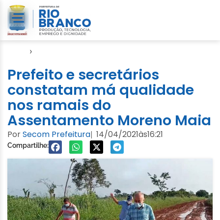
Início
›
Video
Prefeito e secretários
constatam má qualidade
nos ramais do
Assentamento Moreno Maia
Por
Secom Prefeitura
14/04/2021
às
16:21
|
Compartilhe: