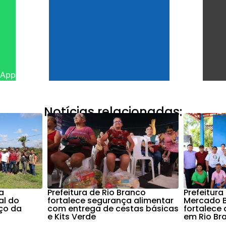
sApp
Notícias relacionadas:
a
Prefeitura de Rio Branco
Prefeitur
al do
fortalece segurança alimentar
Mercado B
ço da
com entrega de cestas básicas
fortalece 
e Kits Verde
em Rio Br