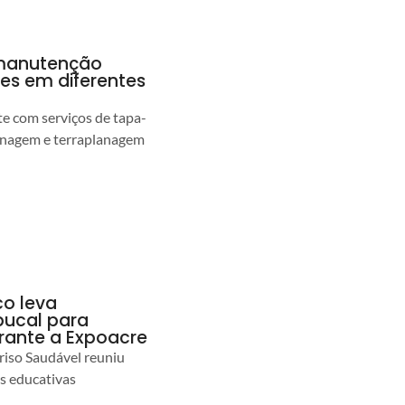
a manutenção
pes em diferentes
 com serviços de tapa-
enagem e terraplanagem
co leva
ucal para
urante a Expoacre
iso Saudável reuniu
es educativas