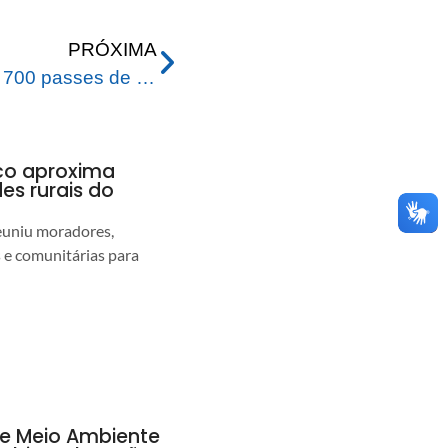
PRÓXIMA
Prefeitura renova mais de 700 passes de ônibus para acadêmicos da Ufac
nco aproxima
s rurais do
euniu moradores,
s e comunitárias para
de Meio Ambiente