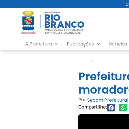
D
A Prefeitura
Publicações
Notícias
Início
›
Seagro
Prefeitu
moradore
Por
Secom Prefeitura
|
Compartilhe: