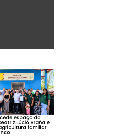
a cede espaço do
eatriz Lúcio Braña e
agricultura familiar
anco