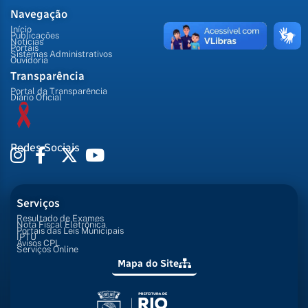
Navegação
Início
Publicações
Notícias
Portais
Sistemas Administrativos
Ouvidoria
Transparência
Portal da Transparência
Diário Oficial
Redes Sociais
Serviços
Resultado de Exames
Nota Fiscal Eletrônica
Portais das Leis Municipais
IPTU
Avisos CPL
Serviços Online
Mapa do Site