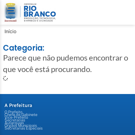
Início
Categoria:
Parece que não pudemos encontrar o
que você está procurando.
A Prefeitura
O Prefeito
Chefe de Gabinete
Vice-Prefeito
Secretarias
Autarquias
Órgãos Municipais
Secretarias Especiais