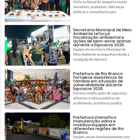
Visita ao Ramal do Junqueira reuniu
moradores, produtores, lideranças
políticas e comunitárias para
Secretaria Municipal de Meio
Ambiente reforça
fiscalização ambiental e
ações de bem-estar animal
durante a Expoacre 2026
Equipes da Secretaria Municipal de
Meio Ambiente acompanham desde a
cavalgada de abertura
Prefeitura de Rio Branco
fortalece assistência às
famílias em situação de
vulnerabilidade durante
Expoacre 2026
Parceria amplia ações de segurança
alimentar e reforça políticas de
acolhimento, assistência jurídica
Prefeitura intensifica
manutenção viária e
mobiliza equipes em
diferentes regiões de Rio
Branco
Equipes atuam simultaneamente com