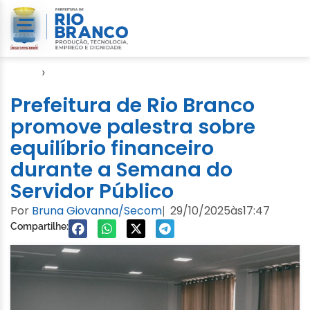
Início
›
SMGA
Prefeitura de Rio Branco
promove palestra sobre
equilíbrio financeiro
durante a Semana do
Servidor Público
Por
Bruna Giovanna/Secom
29/10/2025
às
17:47
|
Compartilhe: