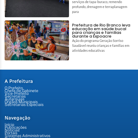
serviços de tapa-buraco, remendo
profundo, drenagem e terraplanagem
para
Prefeitura de Rio Branco leva
educação em saúde bucal
para crianças e famílias
durante a Expoacre
Ação do programa Geração Sorriso
Saudável reuniu crianças e famílias em
atividades educativas
A Prefeitura
O Prefeito
Chefe de Gabinete
Vice-Prefeito
Secretarias
Autarquias
Órgãos Municipais
Secretarias Especiais
Navegação
Início
Publicações
Notícias
Portais
Sistemas Administrativos