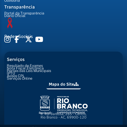
Ouvidoria
Transparência
Portal da Transparência
Diário Oficial
Redes Sociais
Serviços
Resultado de Exames
Nota Fiscal Eletrônica
Portais das Leis Municipais
IPTU
Avisos CPL
Serviços Online
Mapa do Site
R. Rui Barbosa, 285 - Centro,
Rio Branco - AC, 69900-120