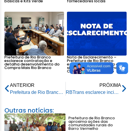
básicas e Kits Verde
fornecedores locais
Prefeitura de Rio Branco
Nota de Esclarecimento –
esclarece contratação e
Prefeitura de Rio Branco
detalha desenvolvimento do
esclarece a contratação e a
Compra Mais Rio Branco
situação atual do sistema
Compra Mais Rio Branco
ANTERIOR
PRÓXIMA
Prefeitura de Rio Branco promove palestra sobre equilíbrio financeiro durante a Semana do Servidor Público
RBTrans esclarece incidente com ônibus no Terminal Urbano: “Não houve incêndio”
Outras notícias:
Prefeitura de Rio Branco
aproxima ações das
comunidades rurais do
Barro Vermelho