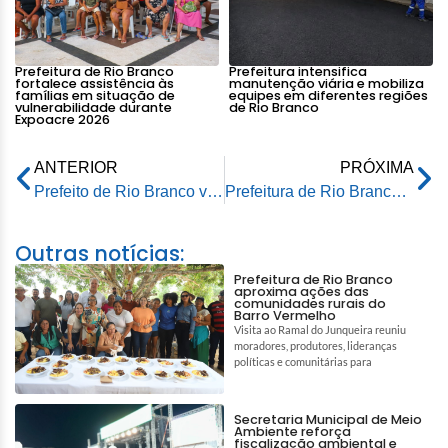
Prefeitura de Rio Branco
Prefeitura intensifica
fortalece assistência às
manutenção viária e mobiliza
famílias em situação de
equipes em diferentes regiões
vulnerabilidade durante
de Rio Branco
Expoacre 2026
ANTERIOR
PRÓXIMA
Prefeito de Rio Branco visita Cruzeiro do Sul para tratar da situação dos resíduos sólidos junto aos prefeitos da regional do Juruá
Prefeitura de Rio Branco realiza Caminhada pela Vida no Parque Tucumã em alusão ao Setembro Amarelo
Outras notícias:
Prefeitura de Rio Branco
aproxima ações das
comunidades rurais do
Barro Vermelho
Visita ao Ramal do Junqueira reuniu
moradores, produtores, lideranças
políticas e comunitárias para
Secretaria Municipal de Meio
Ambiente reforça
fiscalização ambiental e