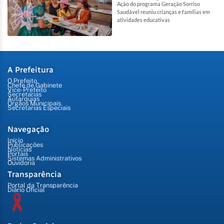
Ação do programa Geração Sorriso
Saudável reuniu crianças e famílias em
atividades educativas
A Prefeitura
O Prefeito
Chefe de Gabinete
Vice-Prefeito
Secretarias
Autarquias
Órgãos Municipais
Secretarias Especiais
Navegação
Início
Publicações
Notícias
Portais
Sistemas Administrativos
Ouvidoria
Transparência
Portal da Transparência
Diário Oficial