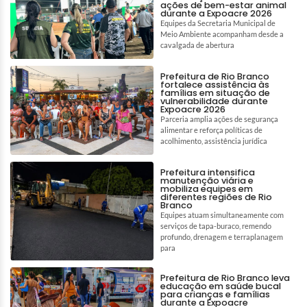
ações de bem-estar animal
durante a Expoacre 2026
Equipes da Secretaria Municipal de
Meio Ambiente acompanham desde a
cavalgada de abertura
Prefeitura de Rio Branco
fortalece assistência às
famílias em situação de
vulnerabilidade durante
Expoacre 2026
Parceria amplia ações de segurança
alimentar e reforça políticas de
acolhimento, assistência jurídica
Prefeitura intensifica
manutenção viária e
mobiliza equipes em
diferentes regiões de Rio
Branco
Equipes atuam simultaneamente com
serviços de tapa-buraco, remendo
profundo, drenagem e terraplanagem
para
Prefeitura de Rio Branco leva
educação em saúde bucal
para crianças e famílias
durante a Expoacre