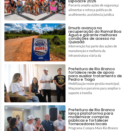
Expoacre 2026
Parceria amplia ações de segurança
alimentar e reforça políticas de
acolhimento, assistência jurídica
Emurb avança na
recuperação do Ramal Boa
Água e garante melhores
condições de acesso no
Quixadá
Intervenção faz parte das ações de
manutenção e melhoria da
infraestrutura viária da
Prefeitura de Rio Branco
fortalece rede de apoio
para auxiliar tratamento de
Pedro e Tiago
Mobilização reúne gestão municipal,
Maçonaria e parceiros para ampliar o
suporte à família
Prefeitura de Rio Branco
lança plataforma para
modernizar compras
públicas e fortalecer
fornecedores locais
Programa Compra Mais Rio Branco