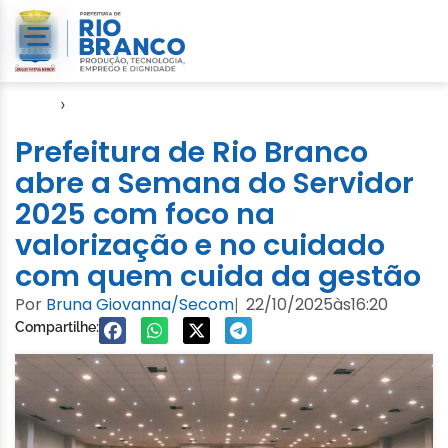
Início
›
SMGA
Prefeitura de Rio Branco
abre a Semana do Servidor
2025 com foco na
valorização e no cuidado
com quem cuida da gestão
Por
Bruna Giovanna/Secom
22/10/2025
às
16:20
|
Compartilhe: