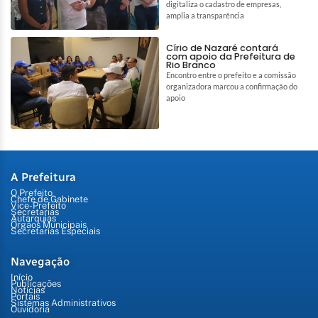
digitaliza o cadastro de empresas,
amplia a transparência
Círio de Nazaré contará
com apoio da Prefeitura de
Rio Branco
Encontro entre o prefeito e a comissão
organizadora marcou a confirmação do
apoio
A Prefeitura
O Prefeito
Chefe de Gabinete
Vice-Prefeito
Secretarias
Autarquias
Órgãos Municipais
Secretarias Especiais
Navegação
Início
Publicações
Notícias
Portais
Sistemas Administrativos
Ouvidoria