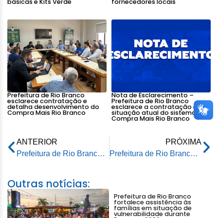
básicas e Kits Verde
fornecedores locais
Prefeitura de Rio Branco
Nota de Esclarecimento –
esclarece contratação e
Prefeitura de Rio Branco
detalha desenvolvimento do
esclarece a contratação e a
Compra Mais Rio Branco
situação atual do sistema
Compra Mais Rio Branco
ANTERIOR
PRÓXIMA
Prefeitura de Rio Branco recebe do Incra área urbana para regularização fundiária
Prefeitura de Rio Branco fornece insumos ao Governo do Estado na recuperação de ramais na zona rural da capital
Outras notícias:
Prefeitura de Rio Branco
fortalece assistência às
famílias em situação de
vulnerabilidade durante