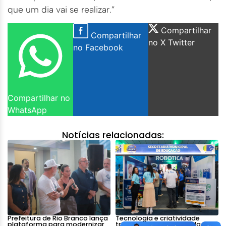
que um dia vai se realizar.”
Compartilhar
Compartilhar
no X Twitter
no Facebook
Compartilhar no
WhatsApp
Notícias relacionadas:
Prefeitura de Rio Branco lança
Tecnologia e criatividade
plataforma para modernizar
transformam estande da