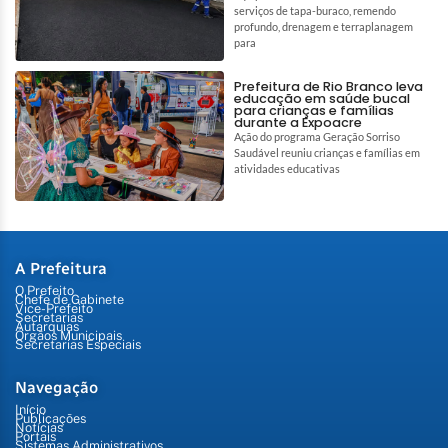
serviços de tapa-buraco, remendo
profundo, drenagem e terraplanagem
para
Prefeitura de Rio Branco leva
educação em saúde bucal
para crianças e famílias
durante a Expoacre
Ação do programa Geração Sorriso
Saudável reuniu crianças e famílias em
atividades educativas
A Prefeitura
O Prefeito
Chefe de Gabinete
Vice-Prefeito
Secretarias
Autarquias
Órgãos Municipais
Secretarias Especiais
Navegação
Início
Publicações
Notícias
Portais
Sistemas Administrativos