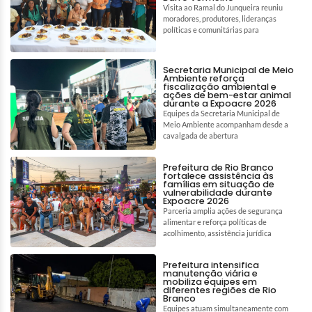
Visita ao Ramal do Junqueira reuniu
moradores, produtores, lideranças
políticas e comunitárias para
Secretaria Municipal de Meio
Ambiente reforça
fiscalização ambiental e
ações de bem-estar animal
durante a Expoacre 2026
Equipes da Secretaria Municipal de
Meio Ambiente acompanham desde a
cavalgada de abertura
Prefeitura de Rio Branco
fortalece assistência às
famílias em situação de
vulnerabilidade durante
Expoacre 2026
Parceria amplia ações de segurança
alimentar e reforça políticas de
acolhimento, assistência jurídica
Prefeitura intensifica
manutenção viária e
mobiliza equipes em
diferentes regiões de Rio
Branco
Equipes atuam simultaneamente com