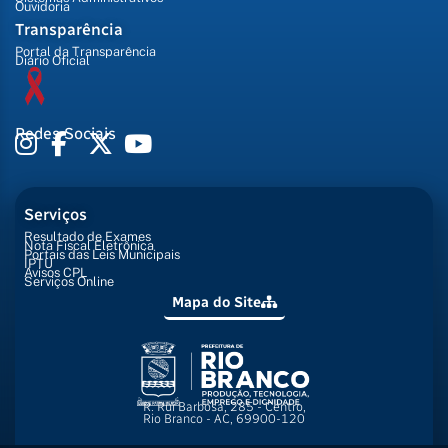
Ouvidoria
Transparência
Portal da Transparência
Diário Oficial
Redes Sociais
Serviços
Resultado de Exames
Nota Fiscal Eletrônica
Portais das Leis Municipais
IPTU
Avisos CPL
Serviços Online
Mapa do Site
R. Rui Barbosa, 285 - Centro,
Rio Branco - AC, 69900-120