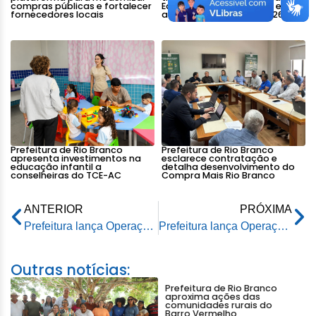
compras públicas e fortalecer
Educação de Rio Branco em
fornecedores locais
atração na Expoacre 2026
Prefeitura de Rio Branco
Prefeitura de Rio Branco
apresenta investimentos na
esclarece contratação e
educação infantil a
detalha desenvolvimento do
conselheiras do TCE-AC
Compra Mais Rio Branco
ANTERIOR
PRÓXIMA
Prefeitura lança Operação Estiagem
Prefeitura lança Operação Estiagem
Outras notícias:
Prefeitura de Rio Branco
aproxima ações das
comunidades rurais do
Barro Vermelho