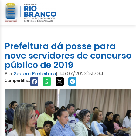
Início
›
Seme
Prefeitura dá posse para
nove servidores de concurso
público de 2019
Por
Secom Prefeitura
14/07/2023
às
17:34
|
Compartilhe: