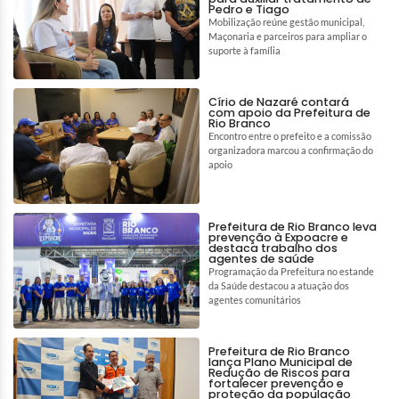
Pedro e Tiago
Mobilização reúne gestão municipal,
Maçonaria e parceiros para ampliar o
suporte à família
Círio de Nazaré contará
com apoio da Prefeitura de
Rio Branco
Encontro entre o prefeito e a comissão
organizadora marcou a confirmação do
apoio
Prefeitura de Rio Branco leva
prevenção à Expoacre e
destaca trabalho dos
agentes de saúde
Programação da Prefeitura no estande
da Saúde destacou a atuação dos
agentes comunitários
Prefeitura de Rio Branco
lança Plano Municipal de
Redução de Riscos para
fortalecer prevenção e
proteção da população