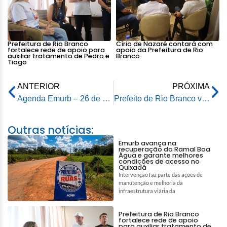
Prefeitura de Rio Branco
Círio de Nazaré contará com
fortalece rede de apoio para
apoio da Prefeitura de Rio
auxiliar tratamento de Pedro e
Branco
Tiago
ANTERIOR
PRÓXIMA
Agenda Emurb – 26 de maio de 2026
Prefeito de Rio Branco vistoria Praça da Juventude e avalia ações para revitalização do espaço
Outras notícias:
Emurb avança na
recuperação do Ramal Boa
Água e garante melhores
condições de acesso no
Quixadá
Intervenção faz parte das ações de
manutenção e melhoria da
infraestrutura viária da
Prefeitura de Rio Branco
fortalece rede de apoio
para auxiliar tratamento de