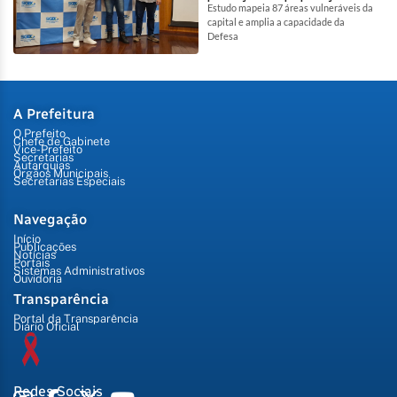
Estudo mapeia 87 áreas vulneráveis da
capital e amplia a capacidade da
Defesa
A Prefeitura
O Prefeito
Chefe de Gabinete
Vice-Prefeito
Secretarias
Autarquias
Órgãos Municipais
Secretarias Especiais
Navegação
Início
Publicações
Notícias
Portais
Sistemas Administrativos
Ouvidoria
Transparência
Portal da Transparência
Diário Oficial
Redes Sociais