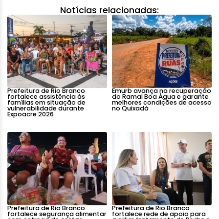
Notícias relacionadas:
Prefeitura de Rio Branco
Emurb avança na recuperação
fortalece assistência às
do Ramal Boa Água e garante
famílias em situação de
melhores condições de acesso
vulnerabilidade durante
no Quixadá
Expoacre 2026
Prefeitura de Rio Branco
Prefeitura de Rio Branco
fortalece segurança alimentar
fortalece rede de apoio para