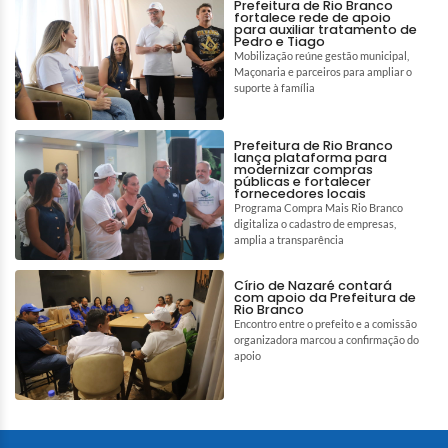
Prefeitura de Rio Branco
fortalece rede de apoio
para auxiliar tratamento de
Pedro e Tiago
Mobilização reúne gestão municipal,
Maçonaria e parceiros para ampliar o
suporte à família
Prefeitura de Rio Branco
lança plataforma para
modernizar compras
públicas e fortalecer
fornecedores locais
Programa Compra Mais Rio Branco
digitaliza o cadastro de empresas,
amplia a transparência
Círio de Nazaré contará
com apoio da Prefeitura de
Rio Branco
Encontro entre o prefeito e a comissão
organizadora marcou a confirmação do
apoio