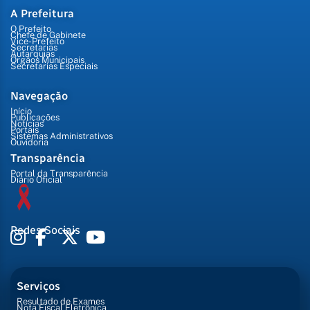
A Prefeitura
O Prefeito
Chefe de Gabinete
Vice-Prefeito
Secretarias
Autarquias
Órgãos Municipais
Secretarias Especiais
Navegação
Início
Publicações
Notícias
Portais
Sistemas Administrativos
Ouvidoria
Transparência
Portal da Transparência
Diário Oficial
Redes Sociais
Serviços
Resultado de Exames
Nota Fiscal Eletrônica