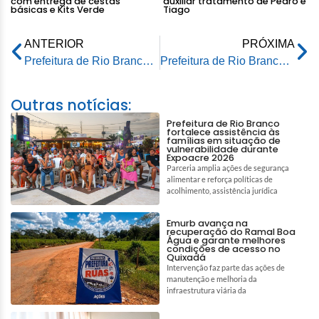
com entrega de cestas
auxiliar tratamento de Pedro e
básicas e Kits Verde
Tiago
ANTERIOR
PRÓXIMA
Prefeitura de Rio Branco promove ação de vacinação contra meningite neste sábado (28)
Prefeitura de Rio Branco intensifica serviços de limpeza e manutenção nos parques da capital
Outras notícias:
Prefeitura de Rio Branco
fortalece assistência às
famílias em situação de
vulnerabilidade durante
Expoacre 2026
Parceria amplia ações de segurança
alimentar e reforça políticas de
acolhimento, assistência jurídica
Emurb avança na
recuperação do Ramal Boa
Água e garante melhores
condições de acesso no
Quixadá
Intervenção faz parte das ações de
manutenção e melhoria da
infraestrutura viária da