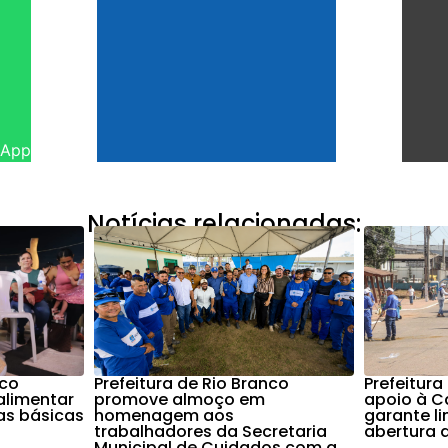
sApp
Notícias relacionadas:
nco
Prefeitura de Rio Branco
Prefeitura
alimentar
promove almoço em
apoio à C
as básicas
homenagem aos
garante l
trabalhadores da Secretaria
abertura 
Municipal de Cuidados com a