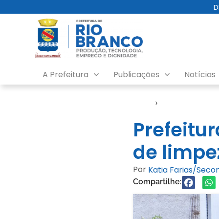
D
A Prefeitura
Publicações
Notícias
Início
›
SMCCI
Prefeitur
de limpe
Por
Katia Farias/Sec
Compartilhe: