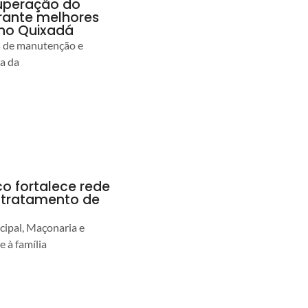
uperação do
rante melhores
no Quixadá
s de manutenção e
ia da
co fortalece rede
r tratamento de
cipal, Maçonaria e
e à família