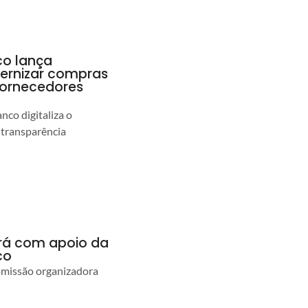
co lança
ernizar compras
 fornecedores
co digitaliza o
 transparência
ará com apoio da
co
comissão organizadora