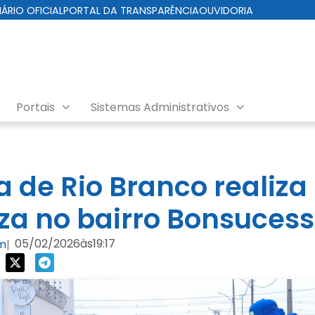
IÁRIO OFICIAL
PORTAL DA TRANSPARÊNCIA
OUVIDORIA
Portais
Sistemas Administrativos
a de Rio Branco realiza
za no bairro Bonsuces
05/02/2026
às
19:17
om
|