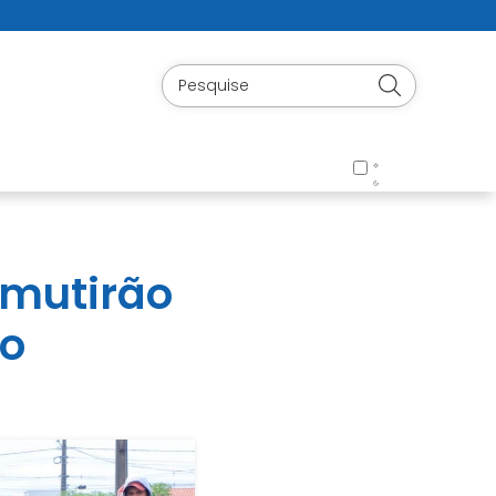
 mutirão
so