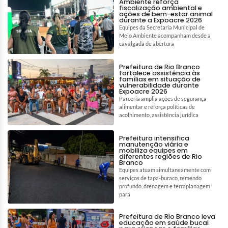
Ambiente reforça
fiscalização ambiental e
ações de bem-estar animal
durante a Expoacre 2026
Equipes da Secretaria Municipal de
Meio Ambiente acompanham desde a
cavalgada de abertura
Prefeitura de Rio Branco
fortalece assistência às
famílias em situação de
vulnerabilidade durante
Expoacre 2026
Parceria amplia ações de segurança
alimentar e reforça políticas de
acolhimento, assistência jurídica
Prefeitura intensifica
manutenção viária e
mobiliza equipes em
diferentes regiões de Rio
Branco
Equipes atuam simultaneamente com
serviços de tapa-buraco, remendo
profundo, drenagem e terraplanagem
para
Prefeitura de Rio Branco leva
educação em saúde bucal