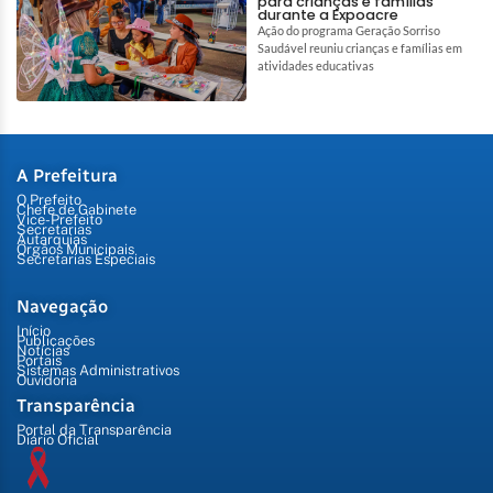
para crianças e famílias
durante a Expoacre
Ação do programa Geração Sorriso
Saudável reuniu crianças e famílias em
atividades educativas
A Prefeitura
O Prefeito
Chefe de Gabinete
Vice-Prefeito
Secretarias
Autarquias
Órgãos Municipais
Secretarias Especiais
Navegação
Início
Publicações
Notícias
Portais
Sistemas Administrativos
Ouvidoria
Transparência
Portal da Transparência
Diário Oficial