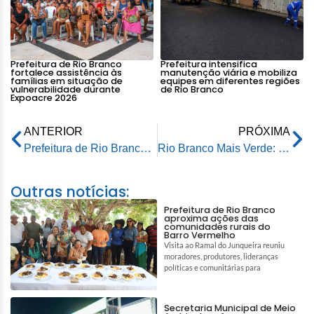
Prefeitura de Rio Branco
Prefeitura intensifica
fortalece assistência às
manutenção viária e mobiliza
famílias em situação de
equipes em diferentes regiões
vulnerabilidade durante
de Rio Branco
Expoacre 2026
ANTERIOR
PRÓXIMA
Prefeitura de Rio Branco continua com ações de reparos e manutenção na rede de distribuição de água
Rio Branco Mais Verde: Prefeitura instala pontos de coleta para lixo eletrônico e pilhas
Outras notícias:
Prefeitura de Rio Branco
aproxima ações das
comunidades rurais do
Barro Vermelho
Visita ao Ramal do Junqueira reuniu
moradores, produtores, lideranças
políticas e comunitárias para
Secretaria Municipal de Meio