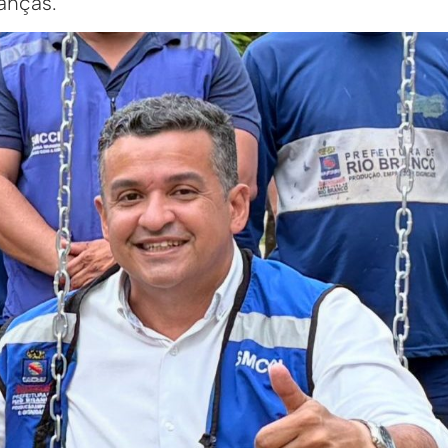
anças.