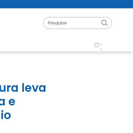
ura leva
a e
io