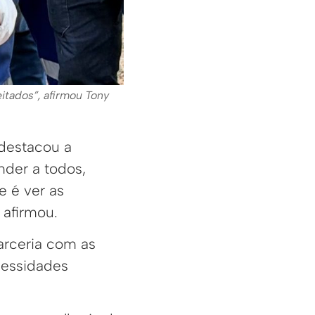
itados”, afirmou Tony
destacou a
nder a todos,
 é ver as
 afirmou.
rceria com as
cessidades