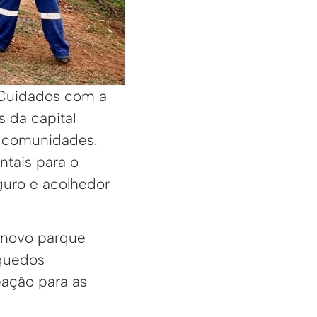
e Cuidados com a
 da capital
s comunidades.
ntais para o
uro e acolhedor
m novo parque
nquedos
eação para as