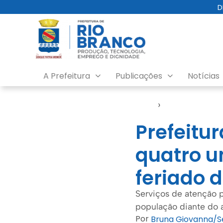
D
A Prefeitura
Publicações
Notícias
Início
›
Semsa
Prefeit
quatro u
feriado 
Serviços de atenção p
população diante do 
Por
Bruna Giovanna/