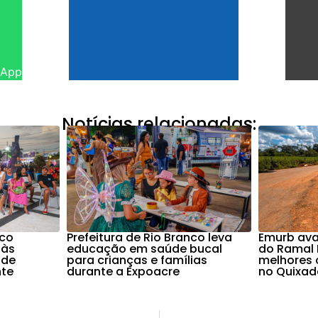
sApp
Notícias relacionadas:
nco
Prefeitura de Rio Branco leva
Emurb ava
 às
educação em saúde bucal
do Ramal 
 de
para crianças e famílias
melhores 
nte
durante a Expoacre
no Quixad