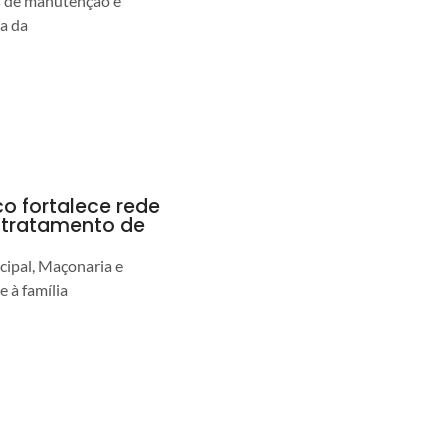
s de manutenção e
ia da
co fortalece rede
r tratamento de
cipal, Maçonaria e
e à família