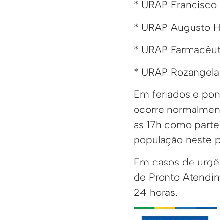
* URAP Francisco 
* URAP Augusto Hid
* URAP Farmacêutic
* URAP Rozangela 
Em feriados e pon
ocorre normalmente
as 17h como parte 
população neste p
Em casos de urgê
de Pronto Atendim
24 horas.