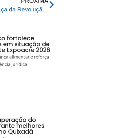
PRÓXIMA
Torcida toma conta da Praça da Revolução em grande festa para acompanhar Brasil X Marrocos
co fortalece
as em situação de
te Expoacre 2026
ança alimentar e reforça
ência jurídica
uperação do
rante melhores
no Quixadá