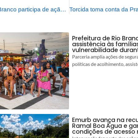
Prefeitura de Rio Branco participa de ação voltada à saúde da população negra e ao combate ao racismo religioso
Prefeitura de Rio Bran
assistência às famíli
vulnerabilidade duran
Parceria amplia ações de segur
políticas de acolhimento, assist
Emurb avança na rec
Ramal Boa Água e ga
condições de acesso 