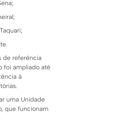
Sena;
eiral;
Taquari;
te.
 de referência
o foi ampliado até
tência à
órias.
rar uma Unidade
o, que funcionam