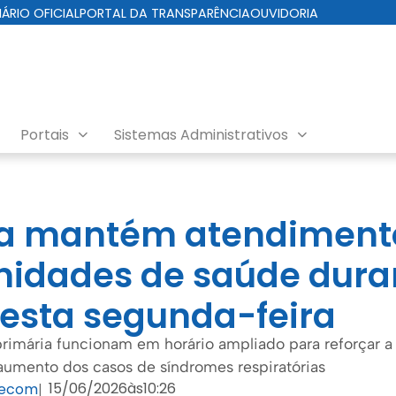
IÁRIO OFICIAL
PORTAL DA TRANSPARÊNCIA
OUVIDORIA
Portais
Sistemas Administrativos
ura mantém atendimen
nidades de saúde dura
desta segunda-feira
rimária funcionam em horário ampliado para reforçar a 
aumento dos casos de síndromes respiratórias
15/06/2026
às
10:26
Secom
|