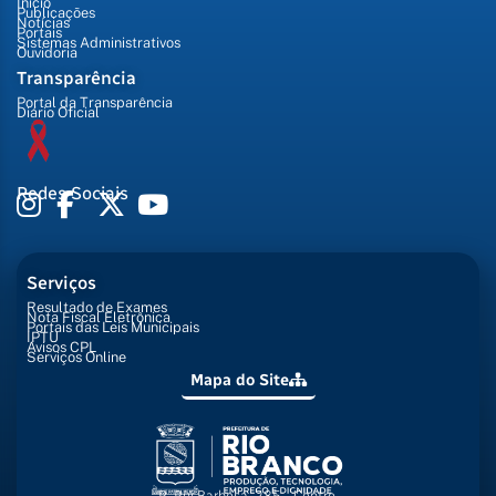
Início
Publicações
Notícias
Portais
Sistemas Administrativos
Ouvidoria
Transparência
Portal da Transparência
Diário Oficial
Redes Sociais
Serviços
Resultado de Exames
Nota Fiscal Eletrônica
Portais das Leis Municipais
IPTU
Avisos CPL
Serviços Online
Mapa do Site
R. Rui Barbosa, 285 - Centro,