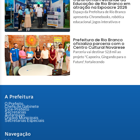
Educação de Rio Branco em
atração na Expoacre 2026
Espaço da Prefeitura de Rio Branco
apresenta Chromebooks, robótica
educacional, jogos interativos e
Prefeitura de Rio Branco
oficializa parceria com o
Centro Cultural Novarese
Parceria vai destinar 52,8 mil ao
projeto "Capoeira, Gingando para o
Futuro", fortalecendo
A Prefeitura
O Prefeito
Chefe de Gabinete
Vice-Prefeito
Secretarias
Autarquias
Órgãos Municipais
Secretarias Especiais
Navegação