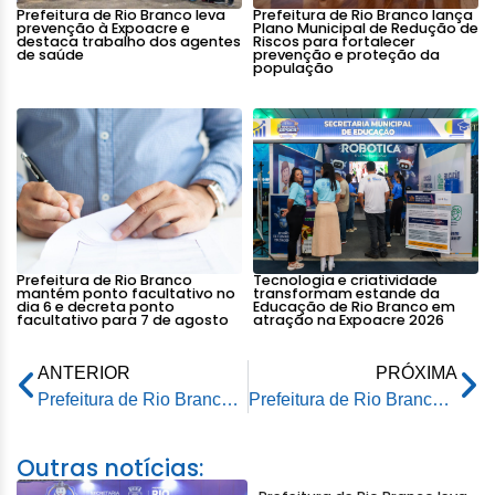
Prefeitura de Rio Branco leva
Prefeitura de Rio Branco lança
prevenção à Expoacre e
Plano Municipal de Redução de
destaca trabalho dos agentes
Riscos para fortalecer
de saúde
prevenção e proteção da
população
Prefeitura de Rio Branco
Tecnologia e criatividade
mantém ponto facultativo no
transformam estande da
dia 6 e decreta ponto
Educação de Rio Branco em
facultativo para 7 de agosto
atração na Expoacre 2026
ANTERIOR
PRÓXIMA
Prefeitura de Rio Branco entrega Mercado Municipal do São Francisco
Prefeitura de Rio Branco reforça ação social com a entrega de cestas a produtores rurais afetados
Outras notícias: