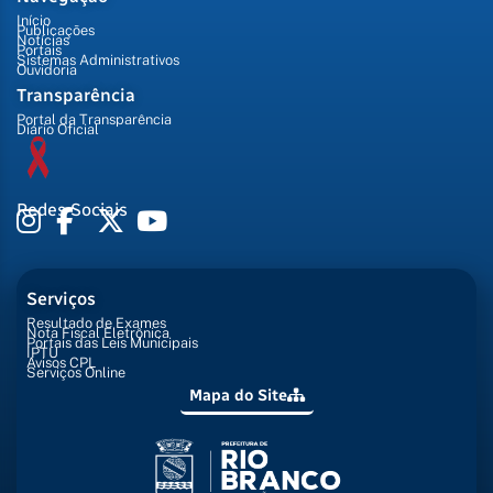
Início
Publicações
Notícias
Portais
Sistemas Administrativos
Ouvidoria
Transparência
Portal da Transparência
Diário Oficial
Redes Sociais
Serviços
Resultado de Exames
Nota Fiscal Eletrônica
Portais das Leis Municipais
IPTU
Avisos CPL
Serviços Online
Mapa do Site