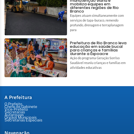
manutenção viária e
mobiliza equipes em
diferentes regiões de Rio
Branco
Equipes atuam simultaneamente com
serviços de tapa-buraco, remendo
profundo, drenagem e terraplanagem
para
Prefeitura de Rio Branco leva
educação em saúde bucal
para crianças e famílias
durante a Expoacre
Ação do programa Geração Sorriso
Saudável reuniu crianças e famílias em
atividades educativas
A Prefeitura
O Prefeito
Chefe de Gabinete
Vice-Prefeito
Secretarias
Autarquias
Órgãos Municipais
Secretarias Especiais
Navegação