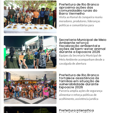
Prefeitura de Rio Branco
aproxima ações das
comunidades rurais do
Barro Vermelho
Visita ao Ramal do Junqueira reuniu
moradores, produtores, lideranças
políticas e comunitárias para
Secretaria Municipal de Meio
Ambiente reforça
fiscalização ambiental e
ações de bem-estar animal
durante a Expoacre 2026
Equipes da Secretaria Municipal de
Meio Ambiente acompanham desde a
cavalgada de abertura
Prefeitura de Rio Branco
fortalece assistência às
famílias em situação de
vulnerabilidade durante
Expoacre 2026
Parceria amplia ações de segurança
alimentar e reforça políticas de
acolhimento, assistência jurídica
Prefeitura intensifica