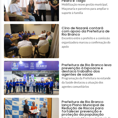
Pedro e Tiago
Mobilização reúne gestão municipal,
Maçonaria e parceiros para ampliar o
suporte à família
Círio de Nazaré contará
com apoio da Prefeitura de
Rio Branco
Encontro entre o prefeito e a comissão
organizadora marcou a confirmação do
apoio
Prefeitura de Rio Branco leva
prevenção à Expoacre e
destaca trabalho dos
agentes de saúde
Programação da Prefeitura no estande
da Saúde destacou a atuação dos
agentes comunitários
Prefeitura de Rio Branco
lança Plano Municipal de
Redução de Riscos para
fortalecer prevenção e
proteção da população