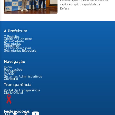
Estudo mapeia 87 áreas vulneráveis da
capital e amplia a capacidade da
Defesa
A Prefeitura
O Prefeito
Chefe de Gabinete
Vice-Prefeito
Secretarias
Autarquias
Órgãos Municipais
Secretarias Especiais
Navegação
Início
Publicações
Notícias
Portais
Sistemas Administrativos
Ouvidoria
Transparência
Portal da Transparência
Diário Oficial
Redes Sociais