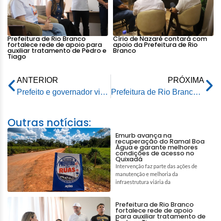
Prefeitura de Rio Branco
Círio de Nazaré contará com
fortalece rede de apoio para
apoio da Prefeitura de Rio
auxiliar tratamento de Pedro e
Branco
Tiago
ANTERIOR
PRÓXIMA
Prefeito e governador visitam obras em Rio Branco que prometem transformar a infraestrutura da capital
Prefeitura de Rio Branco realiza limpeza e manutenção no Parque de Exposições para a Expoacre 2025
Outras notícias:
Emurb avança na
recuperação do Ramal Boa
Água e garante melhores
condições de acesso no
Quixadá
Intervenção faz parte das ações de
manutenção e melhoria da
infraestrutura viária da
Prefeitura de Rio Branco
fortalece rede de apoio
para auxiliar tratamento de