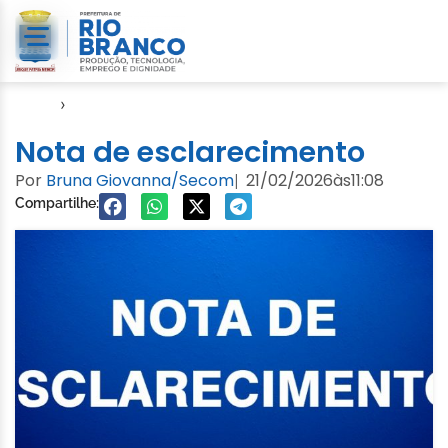
Início
›
Semsa
Nota de esclarecimento
Por
Bruna Giovanna/Secom
21/02/2026
às
11:08
|
Compartilhe: