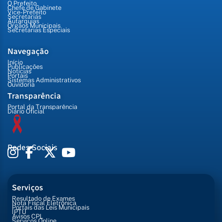
O Prefeito
Chefe de Gabinete
Vice-Prefeito
Secretarias
Autarquias
Órgãos Municipais
Secretarias Especiais
Navegação
Início
Publicações
Notícias
Portais
Sistemas Administrativos
Ouvidoria
Transparência
Portal da Transparência
Diário Oficial
Redes Sociais
Serviços
Resultado de Exames
Nota Fiscal Eletrônica
Portais das Leis Municipais
IPTU
Avisos CPL
Serviços Online