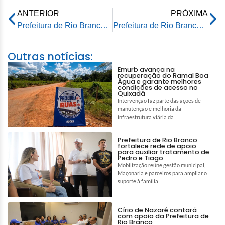
ANTERIOR
PRÓXIMA
Prefeitura de Rio Branco e Tribunal de Justiça do Acre firmam cooperação para sediar o 57º Fonaje
Prefeitura de Rio Branco recebe terreno da União para ampliar abastecimento de água e garantir direitos básicos da população
Outras notícias:
Emurb avança na
recuperação do Ramal Boa
Água e garante melhores
condições de acesso no
Quixadá
Intervenção faz parte das ações de
manutenção e melhoria da
infraestrutura viária da
Prefeitura de Rio Branco
fortalece rede de apoio
para auxiliar tratamento de
Pedro e Tiago
Mobilização reúne gestão municipal,
Maçonaria e parceiros para ampliar o
suporte à família
Círio de Nazaré contará
com apoio da Prefeitura de
Rio Branco