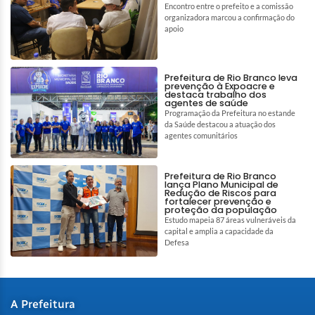
Encontro entre o prefeito e a comissão
organizadora marcou a confirmação do
apoio
Prefeitura de Rio Branco leva
prevenção à Expoacre e
destaca trabalho dos
agentes de saúde
Programação da Prefeitura no estande
da Saúde destacou a atuação dos
agentes comunitários
Prefeitura de Rio Branco
lança Plano Municipal de
Redução de Riscos para
fortalecer prevenção e
proteção da população
Estudo mapeia 87 áreas vulneráveis da
capital e amplia a capacidade da
Defesa
A Prefeitura