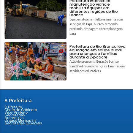
Prefeitura intensifica
manutenção viária e
mobiliza equipes em
diferentes regiões de Rio
Branco
Equipes atuam simultaneamente com
serviços de tapa-buraco, remendo
profundo, drenagem e terraplanagem
para
Prefeitura de Rio Branco leva
educação em saúde bucal
para crianças e famílias
durante a Expoacre
Ação do programa Geração Sorriso
Saudável reuniu crianças e famílias em
atividades educativas
A Prefeitura
O Prefeito
Chefe de Gabinete
Vice-Prefeito
Secretarias
Autarquias
Órgãos Municipais
Secretarias Especiais