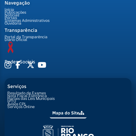
Navegação
Início
Publicações
Notícias
Portais
Sistemas Administrativos
Ouvidoria
Transparência
Portal da Transparência
Diário Oficial
Redes Sociais
Serviços
Resultado de Exames
Nota Fiscal Eletrônica
Portais das Leis Municipais
IPTU
Avisos CPL
Serviços Online
Mapa do Site