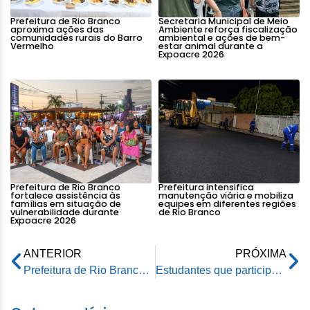
Prefeitura de Rio Branco
Secretaria Municipal de Meio
aproxima ações das
Ambiente reforça fiscalização
comunidades rurais do Barro
ambiental e ações de bem-
Vermelho
estar animal durante a
Expoacre 2026
Prefeitura de Rio Branco
Prefeitura intensifica
fortalece assistência às
manutenção viária e mobiliza
famílias em situação de
equipes em diferentes regiões
vulnerabilidade durante
de Rio Branco
Expoacre 2026
ANTERIOR
PRÓXIMA
Prefeitura de Rio Branco mantém unidades de referência abertas durante ponto facultativo desta segunda-feira (29)
Estudantes que participaram de intercâmbio na Disney e na NASA compartilham experiências com o prefeito de Rio Branco