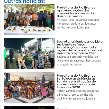
Outras notícias:
Prefeitura de Rio Branco
aproxima ações das
comunidades rurais do
Barro Vermelho
Visita ao Ramal do Junqueira reuniu
moradores, produtores, lideranças
políticas e comunitárias para
Secretaria Municipal de Meio
Ambiente reforça
fiscalização ambiental e
ações de bem-estar animal
durante a Expoacre 2026
Equipes da Secretaria Municipal de
Meio Ambiente acompanham desde a
cavalgada de abertura
Prefeitura de Rio Branco
fortalece assistência às
famílias em situação de
vulnerabilidade durante
Expoacre 2026
Parceria amplia ações de segurança
alimentar e reforça políticas de
acolhimento, assistência jurídica