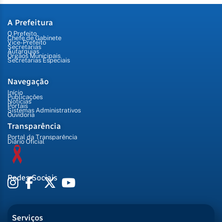
A Prefeitura
O Prefeito
Chefe de Gabinete
Vice-Prefeito
Secretarias
Autarquias
Órgãos Municipais
Secretarias Especiais
Navegação
Início
Publicações
Notícias
Portais
Sistemas Administrativos
Ouvidoria
Transparência
Portal da Transparência
Diário Oficial
Redes Sociais
Serviços