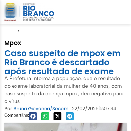
Início
›
Semsa
Mpox
Caso suspeito de mpox em
Rio Branco é descartado
após resultado de exame
A Prefetura informa a população, que o resultado
do exame laboratorial da mulher de 40 anos, com
caso suspeito da doença mpox, deu negativo para
o vírus
Por
Bruna Giovanna/Secom
22/02/2026
às
07:34
|
Compartilhe: