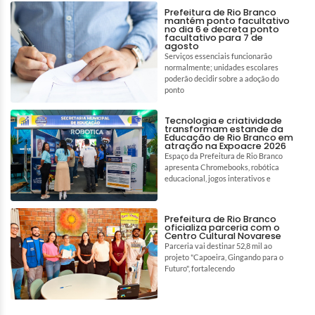
Prefeitura de Rio Branco
mantém ponto facultativo
no dia 6 e decreta ponto
facultativo para 7 de
agosto
Serviços essenciais funcionarão
normalmente; unidades escolares
poderão decidir sobre a adoção do
ponto
Tecnologia e criatividade
transformam estande da
Educação de Rio Branco em
atração na Expoacre 2026
Espaço da Prefeitura de Rio Branco
apresenta Chromebooks, robótica
educacional, jogos interativos e
Prefeitura de Rio Branco
oficializa parceria com o
Centro Cultural Novarese
Parceria vai destinar 52,8 mil ao
projeto "Capoeira, Gingando para o
Futuro", fortalecendo