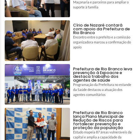
Maçonaria e parceiros para ampliar o
suporte à família
Círio de Nazaré contará
com apoio da Prefeitura de
Rio Branco
Encontro entre o prefeito e a comissão
organizadora marcou a confirmação do
apoio
Prefeitura de Rio Branco leva
prevenção à Expoacre e
destaca trabalho dos
agentes de saúde
Programação da Prefeitura no estande
da Saúde destacou a atuação dos
agentes comunitários
Prefeitura de Rio Branco
lança Plano Municipal de
Redução de Riscos para
fortalecer prevenção e
proteção da população
Estudo mapeia 87 áreas vulneráveis da
capital e amplia a capacidade da