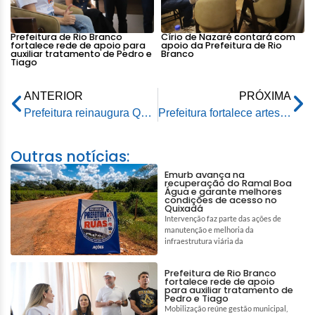
Prefeitura de Rio Branco
Círio de Nazaré contará com
fortalece rede de apoio para
apoio da Prefeitura de Rio
auxiliar tratamento de Pedro e
Branco
Tiago
ANTERIOR
PRÓXIMA
Prefeitura reinaugura Quadra Poliesportiva José Bezerra dos Santos, na Vila Jerusalém
Prefeitura fortalece artesanato local e amplia oportunidades para pequenos empreendedores com o Contrata Mais Rio Branco
Outras notícias:
Emurb avança na
recuperação do Ramal Boa
Água e garante melhores
condições de acesso no
Quixadá
Intervenção faz parte das ações de
manutenção e melhoria da
infraestrutura viária da
Prefeitura de Rio Branco
fortalece rede de apoio
para auxiliar tratamento de
Pedro e Tiago
Mobilização reúne gestão municipal,