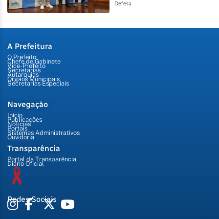
Defesa
A Prefeitura
O Prefeito
Chefe de Gabinete
Vice-Prefeito
Secretarias
Autarquias
Órgãos Municipais
Secretarias Especiais
Navegação
Início
Publicações
Notícias
Portais
Sistemas Administrativos
Ouvidoria
Transparência
Portal da Transparência
Diário Oficial
Redes Sociais