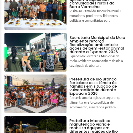
comunidades rurais do
Barro Vermelho
Visita ao Ramal do Junqueira reuniu
moradores, produtores, lideranças
políticas e comunitárias para
Secretaria Municipal de Meio
Ambiente reforça
fiscalização ambiental e
ações de bem-estar animal
durante a Expoacre 2026
Equipes da Secretaria Municipal de
Meio Ambiente acompanham desde a
cavalgada de abertura
Prefeitura de Rio Branco
fortalece assistência às
famílias em situação de
vulnerabilidade durante
Expoacre 2026
Parceria amplia ações de segurança
alimentar e reforça políticas de
acolhimento, assistência jurídica
Prefeitura intensifica
manutenção viária e
mobiliza equipes em
diferentes regiões de Rio