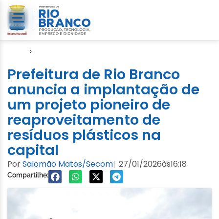
Início
›
Semeia
Prefeitura de Rio Branco
anuncia a implantação de
um projeto pioneiro de
reaproveitamento de
resíduos plásticos na
capital
Por
Salomão Matos/Secom
27/01/2026
às
16:18
|
Compartilhe: