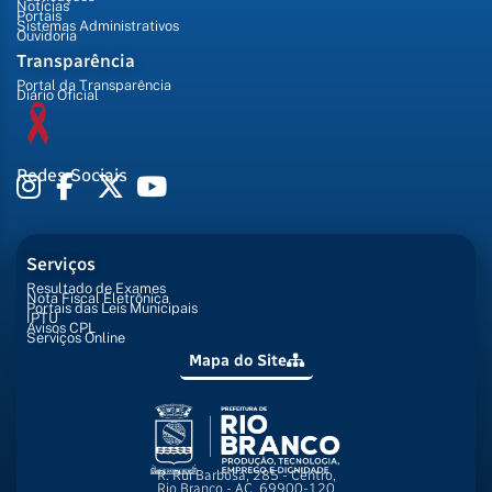
Notícias
Portais
Sistemas Administrativos
Ouvidoria
Transparência
Portal da Transparência
Diário Oficial
Redes Sociais
Serviços
Resultado de Exames
Nota Fiscal Eletrônica
Portais das Leis Municipais
IPTU
Avisos CPL
Serviços Online
Mapa do Site
R. Rui Barbosa, 285 - Centro,
Rio Branco - AC, 69900-120