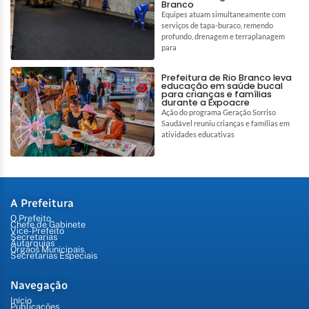
Branco
Equipes atuam simultaneamente com
serviços de tapa-buraco, remendo
profundo, drenagem e terraplanagem
para
Prefeitura de Rio Branco leva
educação em saúde bucal
para crianças e famílias
durante a Expoacre
Ação do programa Geração Sorriso
Saudável reuniu crianças e famílias em
atividades educativas
A Prefeitura
O Prefeito
Chefe de Gabinete
Vice-Prefeito
Secretarias
Autarquias
Órgãos Municipais
Secretarias Especiais
Navegação
Início
Publicações