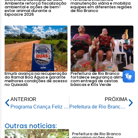
Ambiente reforça fiscalização
manutenção viária e mobiliza
ambiental e ações de bem-
equipes em diferentes regiões
estar animal durante a
de Rio Branco
Expoacre 2026
Emurb avança na recuperação
Prefeitura de Rio Branco
do Ramal Boa Água e garante
fortalece segurança alimentar
melhores condições de acesso
com entrega de cestas
no Quixadá
básicas e Kits Verde
ANTERIOR
PRÓXIMA
Programa Criança Feliz integra as atividades oferecidas no Parque de Exposições
Prefeitura de Rio Branco se destaca na região Norte e alcança 11ª posição entre as capitais em qualidade da educação
Outras notícias:
Prefeitura de Rio Branco
aproxima ações das