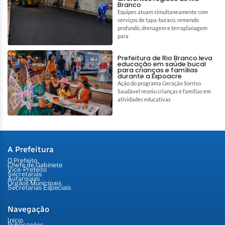
Branco
Equipes atuam simultaneamente com
serviços de tapa-buraco, remendo
profundo, drenagem e terraplanagem
para
Prefeitura de Rio Branco leva
educação em saúde bucal
para crianças e famílias
durante a Expoacre
Ação do programa Geração Sorriso
Saudável reuniu crianças e famílias em
atividades educativas
A Prefeitura
O Prefeito
Chefe de Gabinete
Vice-Prefeito
Secretarias
Autarquias
Órgãos Municipais
Secretarias Especiais
Navegação
Início
Publicações