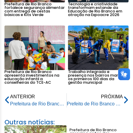
Prefeitura de Rio Branco
Tecnologia e criatividade
fortalece segurança alimentar
transformam estande da
com entrega de cestas
Educação de Rio Branco em
básicas e Kits Verde
atração na Expoacre 2026
Prefeitura de Rio Branco
Trabalho integrado e
apresenta investimentos na
presença nos bairros marcam
educação infantil a
os primeiros 100 dias da
conselheiras do TCE-AC
gestão municipal
ANTERIOR
PRÓXIMA
Prefeitura de Rio Branco realiza abertura da II edição dos Jogos Estudantis da Rede Municipal
Prefeito de Rio Branco participa da solenidade em comemoração aos 203 anos da Independência do Brasil
Outras notícias:
Prefeitura de Rio Branco