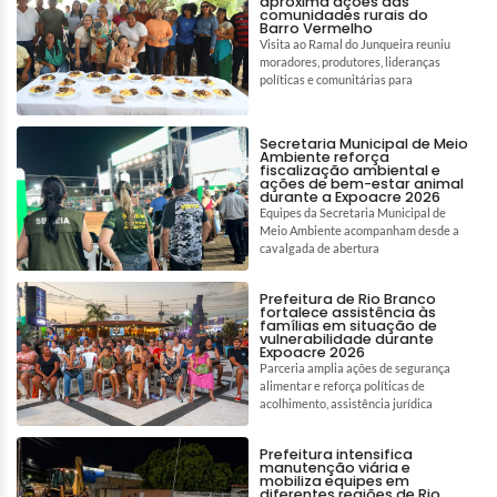
aproxima ações das
comunidades rurais do
Barro Vermelho
Visita ao Ramal do Junqueira reuniu
moradores, produtores, lideranças
políticas e comunitárias para
Secretaria Municipal de Meio
Ambiente reforça
fiscalização ambiental e
ações de bem-estar animal
durante a Expoacre 2026
Equipes da Secretaria Municipal de
Meio Ambiente acompanham desde a
cavalgada de abertura
Prefeitura de Rio Branco
fortalece assistência às
famílias em situação de
vulnerabilidade durante
Expoacre 2026
Parceria amplia ações de segurança
alimentar e reforça políticas de
acolhimento, assistência jurídica
Prefeitura intensifica
manutenção viária e
mobiliza equipes em
diferentes regiões de Rio