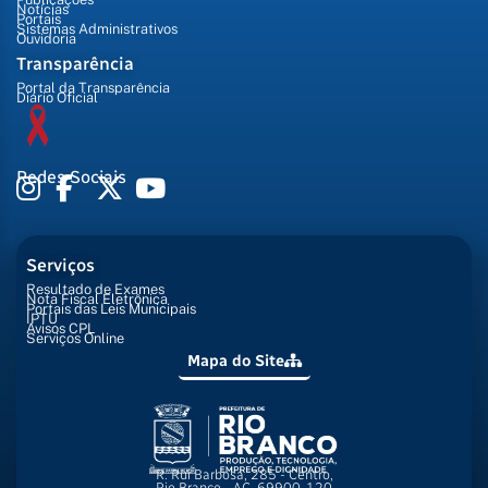
Notícias
Portais
Sistemas Administrativos
Ouvidoria
Transparência
Portal da Transparência
Diário Oficial
Redes Sociais
Serviços
Resultado de Exames
Nota Fiscal Eletrônica
Portais das Leis Municipais
IPTU
Avisos CPL
Serviços Online
Mapa do Site
R. Rui Barbosa, 285 - Centro,
Rio Branco - AC, 69900-120