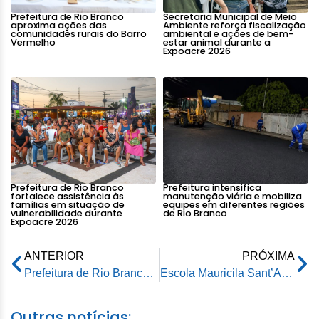
Prefeitura de Rio Branco
Secretaria Municipal de Meio
aproxima ações das
Ambiente reforça fiscalização
comunidades rurais do Barro
ambiental e ações de bem-
Vermelho
estar animal durante a
Expoacre 2026
Prefeitura de Rio Branco
Prefeitura intensifica
fortalece assistência às
manutenção viária e mobiliza
famílias em situação de
equipes em diferentes regiões
vulnerabilidade durante
de Rio Branco
Expoacre 2026
ANTERIOR
PRÓXIMA
Prefeitura de Rio Branco apresenta Diagnóstico de Resíduos Sólidos e destaca impactos ambientais na capital
Escola Mauricila Sant’Ana recebe credenciamento e marca avanço histórico na educação da zona rural de Rio Branco
Outras notícias: