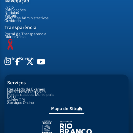
Navegação
Início
Publicações
Notícias
Portais
Sistemas Administrativos
Ouvidoria
Transparência
Portal da Transparência
Diário Oficial
Redes Sociais
Serviços
Resultado de Exames
Nota Fiscal Eletrônica
Portais das Leis Municipais
IPTU
Avisos CPL
Serviços Online
Mapa do Site