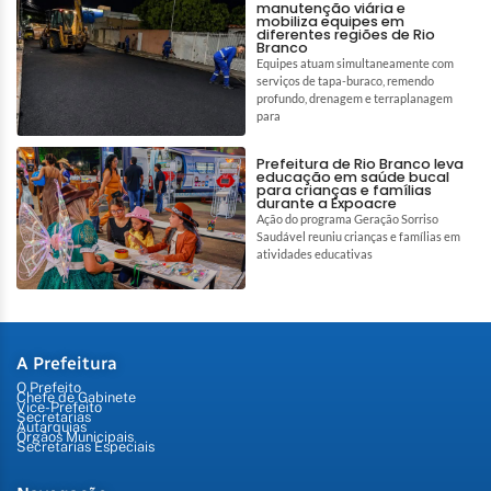
manutenção viária e
mobiliza equipes em
diferentes regiões de Rio
Branco
Equipes atuam simultaneamente com
serviços de tapa-buraco, remendo
profundo, drenagem e terraplanagem
para
Prefeitura de Rio Branco leva
educação em saúde bucal
para crianças e famílias
durante a Expoacre
Ação do programa Geração Sorriso
Saudável reuniu crianças e famílias em
atividades educativas
A Prefeitura
O Prefeito
Chefe de Gabinete
Vice-Prefeito
Secretarias
Autarquias
Órgãos Municipais
Secretarias Especiais