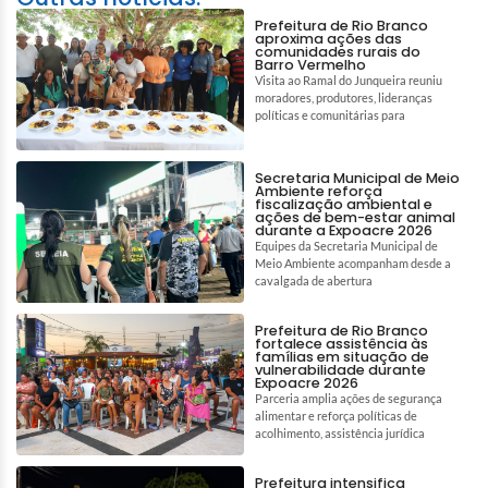
Prefeitura de Rio Branco
aproxima ações das
comunidades rurais do
Barro Vermelho
Visita ao Ramal do Junqueira reuniu
moradores, produtores, lideranças
políticas e comunitárias para
Secretaria Municipal de Meio
Ambiente reforça
fiscalização ambiental e
ações de bem-estar animal
durante a Expoacre 2026
Equipes da Secretaria Municipal de
Meio Ambiente acompanham desde a
cavalgada de abertura
Prefeitura de Rio Branco
fortalece assistência às
famílias em situação de
vulnerabilidade durante
Expoacre 2026
Parceria amplia ações de segurança
alimentar e reforça políticas de
acolhimento, assistência jurídica
Prefeitura intensifica