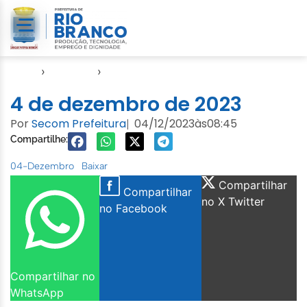
Início
›
Agendas
›
Agenda Cuidados com a Cidade
4 de dezembro de 2023
Por
Secom Prefeitura
04/12/2023
às
08:45
|
Compartilhe:
04-Dezembro
Baixar
Compartilhar
Compartilhar
no X Twitter
no Facebook
Compartilhar no
WhatsApp