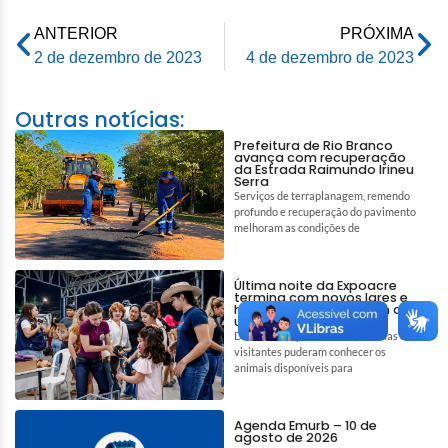
ANTERIOR
PRÓXIMA
2 de dezembro de 2023
4 de dezembro de 2023
Outras notícias:
Prefeitura de Rio Branco
avança com recuperação
da Estrada Raimundo Irineu
Serra
Serviços de terraplanagem, remendo
profundo e recuperação do pavimento
melhoram as condições de
Última noite da Expoacre
termina com novos lares e
histórias que começam com
um gesto de amor
Durante a Expoacre 2026, famílias e
visitantes puderam conhecer os
animais disponíveis para
Agenda Emurb – 10 de
agosto de 2026