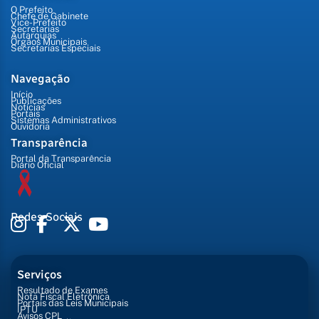
O Prefeito
Chefe de Gabinete
Vice-Prefeito
Secretarias
Autarquias
Órgãos Municipais
Secretarias Especiais
Navegação
Início
Publicações
Notícias
Portais
Sistemas Administrativos
Ouvidoria
Transparência
Portal da Transparência
Diário Oficial
Redes Sociais
Serviços
Resultado de Exames
Nota Fiscal Eletrônica
Portais das Leis Municipais
IPTU
Avisos CPL