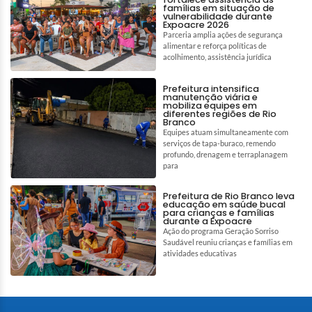
famílias em situação de
vulnerabilidade durante
Expoacre 2026
Parceria amplia ações de segurança
alimentar e reforça políticas de
acolhimento, assistência jurídica
Prefeitura intensifica
manutenção viária e
mobiliza equipes em
diferentes regiões de Rio
Branco
Equipes atuam simultaneamente com
serviços de tapa-buraco, remendo
profundo, drenagem e terraplanagem
para
Prefeitura de Rio Branco leva
educação em saúde bucal
para crianças e famílias
durante a Expoacre
Ação do programa Geração Sorriso
Saudável reuniu crianças e famílias em
atividades educativas