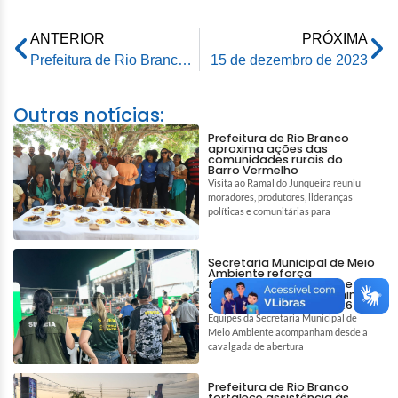
ANTERIOR
PRÓXIMA
Prefeitura de Rio Branco apoia festividades alusiva a São Sebastião
15 de dezembro de 2023
Outras notícias:
Prefeitura de Rio Branco
aproxima ações das
comunidades rurais do
Barro Vermelho
Visita ao Ramal do Junqueira reuniu
moradores, produtores, lideranças
políticas e comunitárias para
Secretaria Municipal de Meio
Ambiente reforça
fiscalização ambiental e
ações de bem-estar animal
durante a Expoacre 2026
Equipes da Secretaria Municipal de
Meio Ambiente acompanham desde a
cavalgada de abertura
Prefeitura de Rio Branco
fortalece assistência às