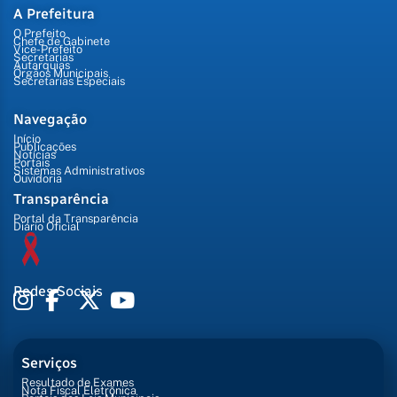
A Prefeitura
O Prefeito
Chefe de Gabinete
Vice-Prefeito
Secretarias
Autarquias
Órgãos Municipais
Secretarias Especiais
Navegação
Início
Publicações
Notícias
Portais
Sistemas Administrativos
Ouvidoria
Transparência
Portal da Transparência
Diário Oficial
Redes Sociais
Serviços
Resultado de Exames
Nota Fiscal Eletrônica