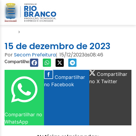
Início
›
Sem categoria
15 de dezembro de 2023
Por
Secom Prefeitura
15/12/2023
às
08:46
|
Compartilhe:
Compartilhar
Compartilhar
no X Twitter
no Facebook
Compartilhar no
WhatsApp