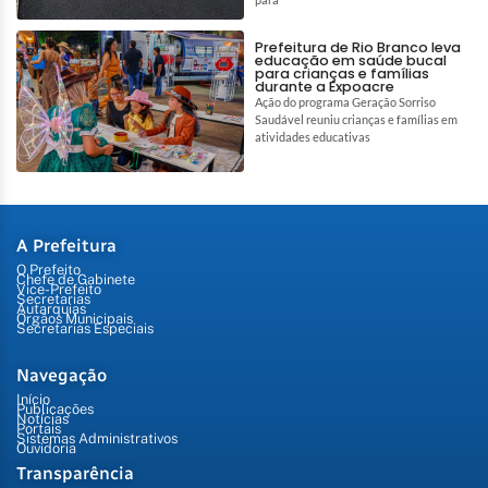
Prefeitura de Rio Branco leva
educação em saúde bucal
para crianças e famílias
durante a Expoacre
Ação do programa Geração Sorriso
Saudável reuniu crianças e famílias em
atividades educativas
A Prefeitura
O Prefeito
Chefe de Gabinete
Vice-Prefeito
Secretarias
Autarquias
Órgãos Municipais
Secretarias Especiais
Navegação
Início
Publicações
Notícias
Portais
Sistemas Administrativos
Ouvidoria
Transparência