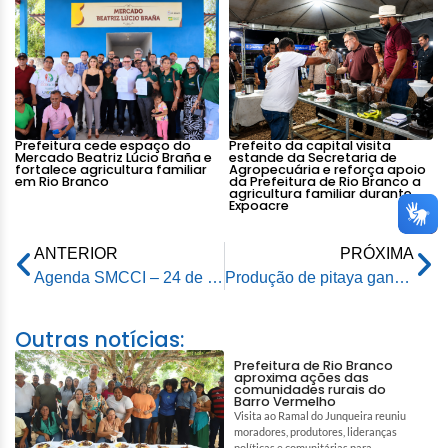
Prefeitura cede espaço do
Prefeito da capital visita
Mercado Beatriz Lúcio Braña e
estande da Secretaria de
fortalece agricultura familiar
Agropecuária e reforça apoio
em Rio Branco
da Prefeitura de Rio Branco a
agricultura familiar durante
Expoacre
ANTERIOR
PRÓXIMA
Agenda SMCCI – 24 de fevereiro de 2026
Produção de pitaya ganha destaque e apoio da Prefeitura em Rio Branco
Outras notícias:
Prefeitura de Rio Branco
aproxima ações das
comunidades rurais do
Barro Vermelho
Visita ao Ramal do Junqueira reuniu
moradores, produtores, lideranças
políticas e comunitárias para