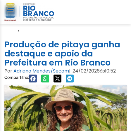
Início
›
Seagro
Produção de pitaya ganha
destaque e apoio da
Prefeitura em Rio Branco
Por
Adriano Mendes/Secom
24/02/2026
às
10:52
|
Compartilhe: