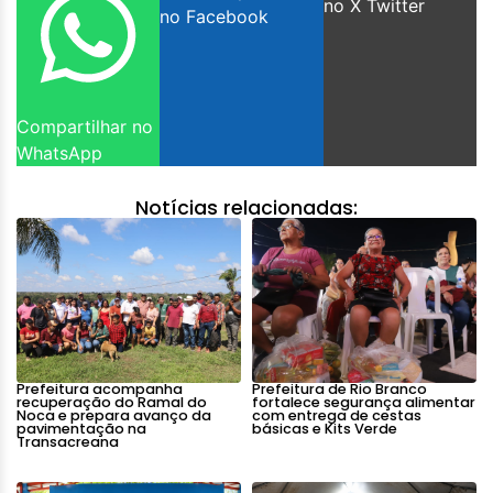
no X Twitter
no Facebook
Compartilhar no
WhatsApp
Notícias relacionadas:
Prefeitura acompanha
Prefeitura de Rio Branco
recuperação do Ramal do
fortalece segurança alimentar
Noca e prepara avanço da
com entrega de cestas
pavimentação na
básicas e Kits Verde
Transacreana