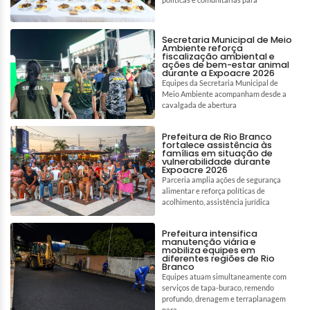
Secretaria Municipal de Meio
Ambiente reforça
fiscalização ambiental e
ações de bem-estar animal
durante a Expoacre 2026
Equipes da Secretaria Municipal de
Meio Ambiente acompanham desde a
cavalgada de abertura
Prefeitura de Rio Branco
fortalece assistência às
famílias em situação de
vulnerabilidade durante
Expoacre 2026
Parceria amplia ações de segurança
alimentar e reforça políticas de
acolhimento, assistência jurídica
Prefeitura intensifica
manutenção viária e
mobiliza equipes em
diferentes regiões de Rio
Branco
Equipes atuam simultaneamente com
serviços de tapa-buraco, remendo
profundo, drenagem e terraplanagem
para