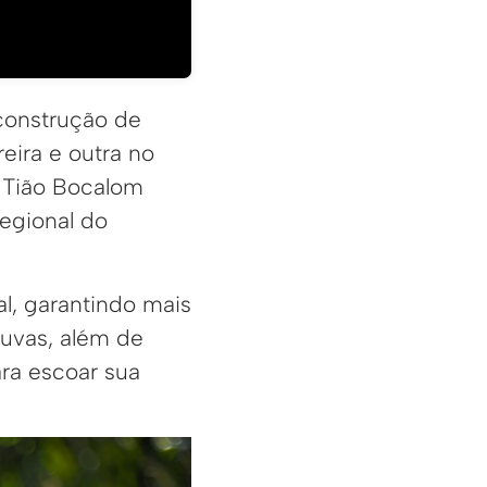
 construção de
ira e outra no
o Tião Bocalom
regional do
l, garantindo mais
huvas, além de
ra escoar sua