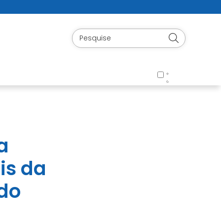
a
is da
 do