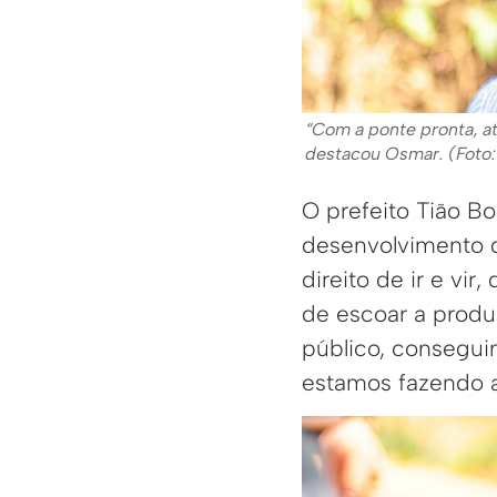
“Com a ponte pronta, a
destacou Osmar. (Foto
O prefeito Tião Bo
desenvolvimento d
direito de ir e vi
de escoar a prod
público, consegui
estamos fazendo a