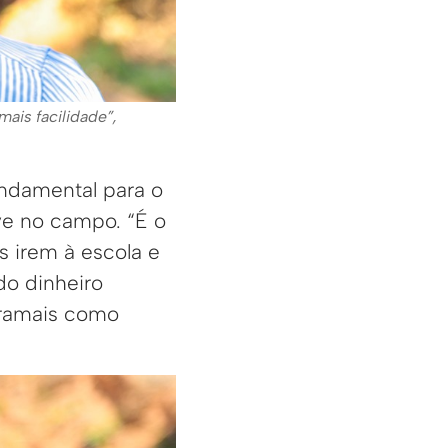
ais facilidade”,
undamental para o
ve no campo. “É o
s irem à escola e
o dinheiro
 ramais como