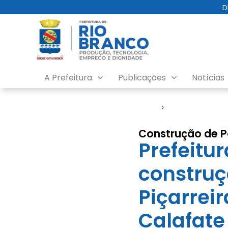
D
A Prefeitura
Publicações
Notícias
Início
›
Seagro
Construção de P
Prefeitur
construç
Piçarrei
Calafate