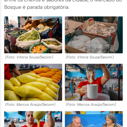
Bosque é parada obrigatória.
(Foto: Vitória Souza/Secom)
(Foto: Vitória Souza/Secom)
(Foto: Marcos Araújo/Secom)
(Foto: Marcos Araújo/Secom)