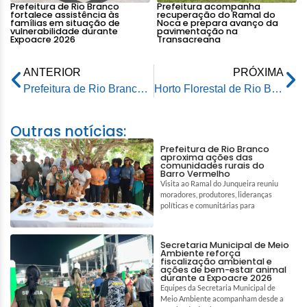
Prefeitura de Rio Branco
Prefeitura acompanha
fortalece assistência às
recuperação do Ramal do
famílias em situação de
Noca e prepara avanço da
vulnerabilidade durante
pavimentação na
Expoacre 2026
Transacreana
ANTERIOR
PRÓXIMA
Prefeitura de Rio Branco intensifica manutenção viária no bairro Raimundo Melo
Horto Florestal de Rio Branco já tem mais de 80 espécies de aves registradas por meio da ciência cidadã
Outras notícias:
Prefeitura de Rio Branco
aproxima ações das
comunidades rurais do
Barro Vermelho
Visita ao Ramal do Junqueira reuniu
moradores, produtores, lideranças
políticas e comunitárias para
Secretaria Municipal de Meio
Ambiente reforça
fiscalização ambiental e
ações de bem-estar animal
durante a Expoacre 2026
Equipes da Secretaria Municipal de
Meio Ambiente acompanham desde a