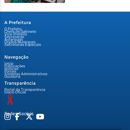
A Prefeitura
O Prefeito
Chefe de Gabinete
Vice-Prefeito
Secretarias
Autarquias
Órgãos Municipais
Secretarias Especiais
Navegação
Início
Publicações
Notícias
Portais
Sistemas Administrativos
Ouvidoria
Transparência
Portal da Transparência
Diário Oficial
Redes Sociais