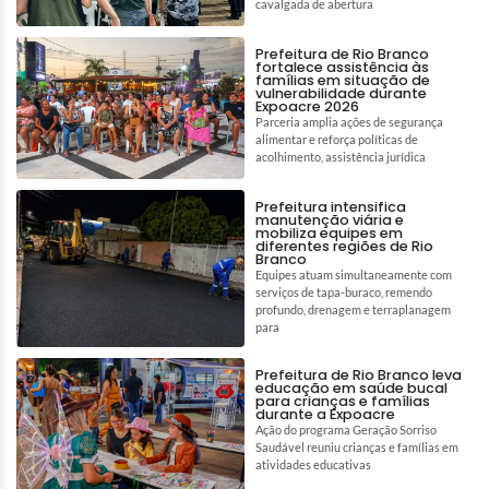
cavalgada de abertura
Prefeitura de Rio Branco
fortalece assistência às
famílias em situação de
vulnerabilidade durante
Expoacre 2026
Parceria amplia ações de segurança
alimentar e reforça políticas de
acolhimento, assistência jurídica
Prefeitura intensifica
manutenção viária e
mobiliza equipes em
diferentes regiões de Rio
Branco
Equipes atuam simultaneamente com
serviços de tapa-buraco, remendo
profundo, drenagem e terraplanagem
para
Prefeitura de Rio Branco leva
educação em saúde bucal
para crianças e famílias
durante a Expoacre
Ação do programa Geração Sorriso
Saudável reuniu crianças e famílias em
atividades educativas