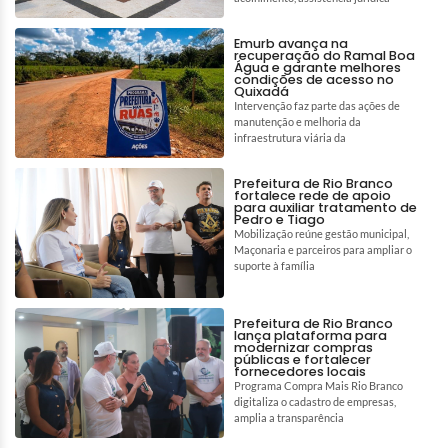
Emurb avança na
recuperação do Ramal Boa
Água e garante melhores
condições de acesso no
Quixadá
Intervenção faz parte das ações de
manutenção e melhoria da
infraestrutura viária da
Prefeitura de Rio Branco
fortalece rede de apoio
para auxiliar tratamento de
Pedro e Tiago
Mobilização reúne gestão municipal,
Maçonaria e parceiros para ampliar o
suporte à família
Prefeitura de Rio Branco
lança plataforma para
modernizar compras
públicas e fortalecer
fornecedores locais
Programa Compra Mais Rio Branco
digitaliza o cadastro de empresas,
amplia a transparência