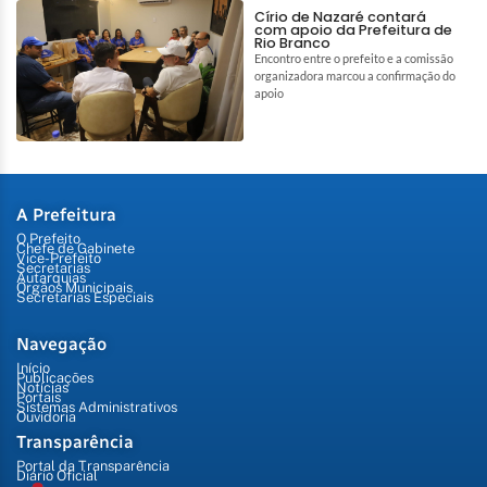
Círio de Nazaré contará
com apoio da Prefeitura de
Rio Branco
Encontro entre o prefeito e a comissão
organizadora marcou a confirmação do
apoio
A Prefeitura
O Prefeito
Chefe de Gabinete
Vice-Prefeito
Secretarias
Autarquias
Órgãos Municipais
Secretarias Especiais
Navegação
Início
Publicações
Notícias
Portais
Sistemas Administrativos
Ouvidoria
Transparência
Portal da Transparência
Diário Oficial