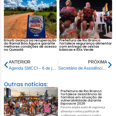
Emurb avança na recuperação
Prefeitura de Rio Branco
do Ramal Boa Água e garante
fortalece segurança alimentar
melhores condições de acesso
com entrega de cestas
no Quixadá
básicas e Kits Verde
ANTERIOR
PRÓXIMA
Agenda SMCCI – 6 de janeiro de 2026
Secretário de Assistência Social e Direitos Humanos do município cobra de representante do MDS repasses do governo federal que estão em atraso
Outras notícias:
Prefeitura de Rio Branco
fortalece assistência às
famílias em situação de
vulnerabilidade durante
Expoacre 2026
Parceria amplia ações de segurança
alimentar e reforça políticas de
acolhimento, assistência jurídica