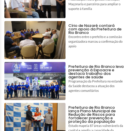
Maçonaria e parceiros para ampliar o
suporte à família
Círio de Nazaré contará
com apoio da Prefeitura de
Rio Branco
Encontro entre o prefeito e a comissão
organizadora marcou a confirmação do
apoio
Prefeitura de Rio Branco leva
prevenção à Expoacre e
destaca trabalho dos
agentes de saúde
Programação da Prefeitura no estande
da Saúde destacou a atuação dos
agentes comunitários
Prefeitura de Rio Branco
lança Plano Municipal de
Redução de Riscos para
fortalecer prevenção e
proteção da população
Estudo mapeia 87 áreas vulneráveis da
capital e amplia a capacidade da