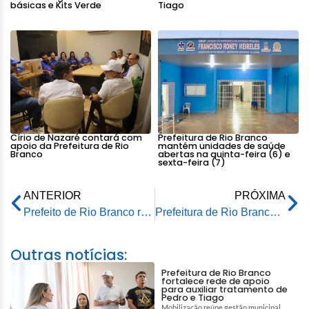
básicas e Kits Verde
Tiago
Círio de Nazaré contará com
Prefeitura de Rio Branco
apoio da Prefeitura de Rio
mantém unidades de saúde
Branco
abertas na quinta-feira (6) e
sexta-feira (7)
ANTERIOR
PRÓXIMA
Prefeito de Rio Branco realiza visita ao Alto Santo e ouve reivindicações da comunidade
Prefeitura de Rio Branco cria grupo de trabalho para implantação do Programa Escola Mais Segura
Outras notícias:
Prefeitura de Rio Branco
fortalece rede de apoio
para auxiliar tratamento de
Pedro e Tiago
Mobilização reúne gestão municipal,