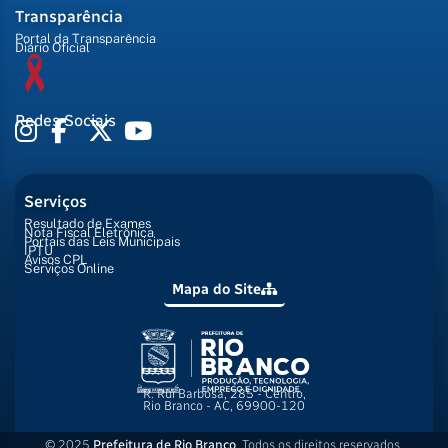
Transparência
Portal da Transparência
Diário Oficial
Redes Sociais
Serviços
Resultado de Exames
Nota Fiscal Eletrônica
Portais das Leis Municipais
IPTU
Avisos CPL
Serviços Online
Mapa do Site
R. Rui Barbosa, 285 - Centro,
Rio Branco - AC, 69900-120
© 2025
Prefeitura de Rio Branco
. Todos os direitos reservados.