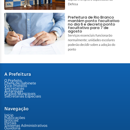
Defesa
Prefeitura de Rio Branco
mantém ponto facultativo
no dia 6 e decreta ponto
facultativo para 7 de
agosto
Serviços essenciais funcionarão
normalmente; unidades escolares
poderão decidir sobre a adoção do
ponto
A Prefeitura
O Prefeito
Chefe de Gabinete
Vice-Prefeito
Secretarias
Autarquias
Órgãos Municipais
Secretarias Especiais
Navegação
Início
Publicações
Notícias
Portais
Sistemas Administrativos
Ouvidoria