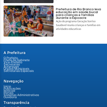
Prefeitura de Rio Branco leva
educação em saúde bucal
para crianças e famílias
durante a Expoacre
Ação do programa Geração Sorriso
Saudável reuniu crianças e famílias em
atividades educativas
A Prefeitura
O Prefeito
Chefe de Gabinete
Vice-Prefeito
Secretarias
Autarquias
Órgãos Municipais
Secretarias Especiais
Navegação
Início
Publicações
Notícias
Portais
Sistemas Administrativos
Ouvidoria
Transparência