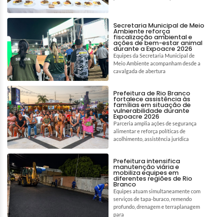
Secretaria Municipal de Meio
Ambiente reforça
fiscalização ambiental e
ações de bem-estar animal
durante a Expoacre 2026
Equipes da Secretaria Municipal de
Meio Ambiente acompanham desde a
cavalgada de abertura
Prefeitura de Rio Branco
fortalece assistência às
famílias em situação de
vulnerabilidade durante
Expoacre 2026
Parceria amplia ações de segurança
alimentar e reforça políticas de
acolhimento, assistência jurídica
Prefeitura intensifica
manutenção viária e
mobiliza equipes em
diferentes regiões de Rio
Branco
Equipes atuam simultaneamente com
serviços de tapa-buraco, remendo
profundo, drenagem e terraplanagem
para