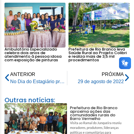
Ambulatório Especializado
Prefeitura de Rio Branco leva
celebra dois anos de
Saúde Rural ao Projeto Colibri
atendimento à pessoa idosa
e realiza mais de 3,5 mil
com exposição de pinturas
procedimentos
ANTERIOR
PRÓXIMA
No Dia do Estagiário prefeitura oferece almoço de confraternização
29 de agosto de 2022
Outras notícias:
Prefeitura de Rio Branco
aproxima ações das
comunidades rurais do
Barro Vermelho
Visita ao Ramal do Junqueira reuniu
moradores, produtores, lideranças
políticas e comunitárias para