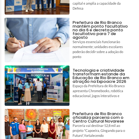
capital e amplia a capacidade da
Defesa
Prefeitura de Rio Branco
mantém ponto facultativo
no dia 6 e decreta ponto
facultativo para 7 de
agosto
Serviços essenciais funcionarão
normalmente; unidades escolares
poderão decidir sobre a adoção do
ponto
Tecnologia e criatividade
transformam estande da
Educação de Rio Branco em
atração na Expoacre 2026
Espaço da Prefeitura de Rio Branco
apresenta Chromebooks, robótica
educacional, jogos interativos e
Prefeitura de Rio Branco
oficializa parceria com o
Centro Cultural Novarese
Parceria vai destinar 52,8 mil ao
projeto "Capoeira, Gingando para o
Futuro", fortalecendo