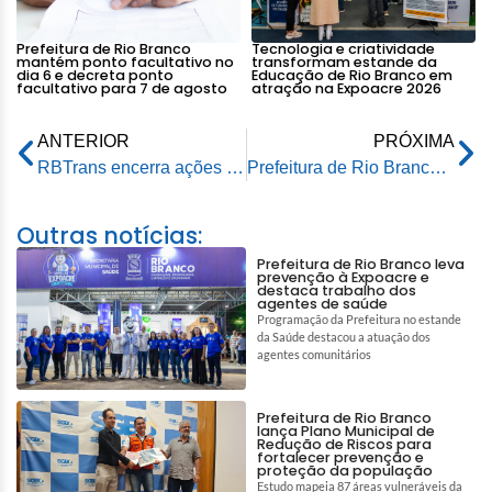
Prefeitura de Rio Branco
Tecnologia e criatividade
mantém ponto facultativo no
transformam estande da
dia 6 e decreta ponto
Educação de Rio Branco em
facultativo para 7 de agosto
atração na Expoacre 2026
ANTERIOR
PRÓXIMA
RBTrans encerra ações do Maio Amarelo com reforço na conscientização no trânsito
Prefeitura de Rio Branco e Governo do Acre promovem ação pela redução da mortalidade materna
Outras notícias:
Prefeitura de Rio Branco leva
prevenção à Expoacre e
destaca trabalho dos
agentes de saúde
Programação da Prefeitura no estande
da Saúde destacou a atuação dos
agentes comunitários
Prefeitura de Rio Branco
lança Plano Municipal de
Redução de Riscos para
fortalecer prevenção e
proteção da população
Estudo mapeia 87 áreas vulneráveis da