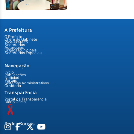
A Prefeitura
O Prefeito
Chefe de Gabinete
Vice-Prefeito
Secretarias
Autarquias
Órgãos Municipais
Secretarias Especiais
Navegação
Início
Publicações
Notícias
Portais
Sistemas Administrativos
Ouvidoria
Transparência
Portal da Transparência
Diário Oficial
Redes Sociais