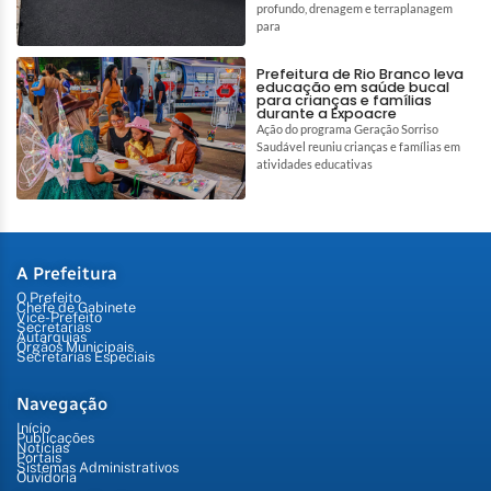
profundo, drenagem e terraplanagem
para
Prefeitura de Rio Branco leva
educação em saúde bucal
para crianças e famílias
durante a Expoacre
Ação do programa Geração Sorriso
Saudável reuniu crianças e famílias em
atividades educativas
A Prefeitura
O Prefeito
Chefe de Gabinete
Vice-Prefeito
Secretarias
Autarquias
Órgãos Municipais
Secretarias Especiais
Navegação
Início
Publicações
Notícias
Portais
Sistemas Administrativos
Ouvidoria