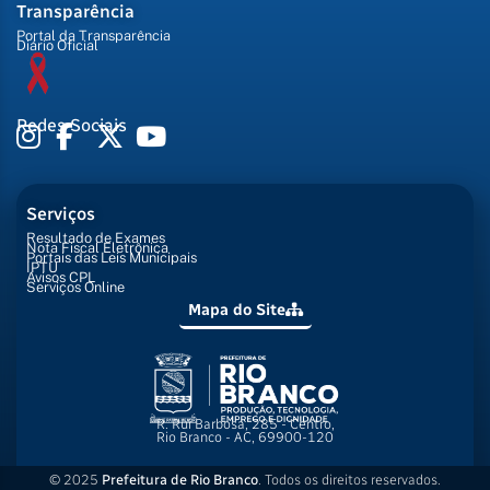
Transparência
Portal da Transparência
Diário Oficial
Redes Sociais
Serviços
Resultado de Exames
Nota Fiscal Eletrônica
Portais das Leis Municipais
IPTU
Avisos CPL
Serviços Online
Mapa do Site
R. Rui Barbosa, 285 - Centro,
Rio Branco - AC, 69900-120
© 2025
Prefeitura de Rio Branco
. Todos os direitos reservados.