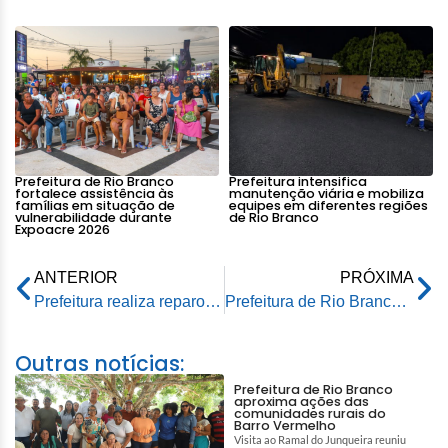
Prefeitura de Rio Branco
Prefeitura intensifica
fortalece assistência às
manutenção viária e mobiliza
famílias em situação de
equipes em diferentes regiões
vulnerabilidade durante
de Rio Branco
Expoacre 2026
ANTERIOR
PRÓXIMA
Prefeitura realiza reparo emergencial na rede de água na Estrada do Aviário
Prefeitura de Rio Branco segue com matrículas abertas na rede municipal de ensino
Outras notícias:
Prefeitura de Rio Branco
aproxima ações das
comunidades rurais do
Barro Vermelho
Visita ao Ramal do Junqueira reuniu