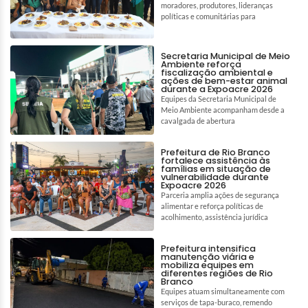
moradores, produtores, lideranças
políticas e comunitárias para
Secretaria Municipal de Meio
Ambiente reforça
fiscalização ambiental e
ações de bem-estar animal
durante a Expoacre 2026
Equipes da Secretaria Municipal de
Meio Ambiente acompanham desde a
cavalgada de abertura
Prefeitura de Rio Branco
fortalece assistência às
famílias em situação de
vulnerabilidade durante
Expoacre 2026
Parceria amplia ações de segurança
alimentar e reforça políticas de
acolhimento, assistência jurídica
Prefeitura intensifica
manutenção viária e
mobiliza equipes em
diferentes regiões de Rio
Branco
Equipes atuam simultaneamente com
serviços de tapa-buraco, remendo