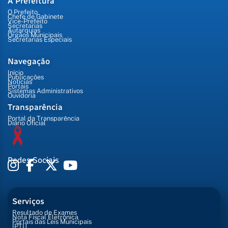
A Prefeitura
O Prefeito
Chefe de Gabinete
Vice-Prefeito
Secretarias
Autarquias
Órgãos Municipais
Secretarias Especiais
Navegação
Início
Publicações
Notícias
Portais
Sistemas Administrativos
Ouvidoria
Transparência
Portal da Transparência
Diário Oficial
Redes Sociais
Serviços
Resultado de Exames
Nota Fiscal Eletrônica
Portais das Leis Municipais
IPTU