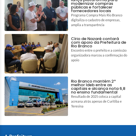
modernizar compras
públicas e fortalecer
fornecedores locais
Programa Compra Mais Rio Branco
digitaliza o cadastro de empresas,
amplia a transparência
Círio de Nazaré contará
com apoio da Prefeitura de
Rio Branco
Encontro entre o prefeito e a comissão
organizadora marcou a confirmação do
apoio
Rio Branco mantém 2º
melhor Ideb entre as
capitais e alcança nota 6,8
no ensino fundamental
Resultado de 2025 coloca a capital
acreana atrás apenas de Curitiba e
Teresina