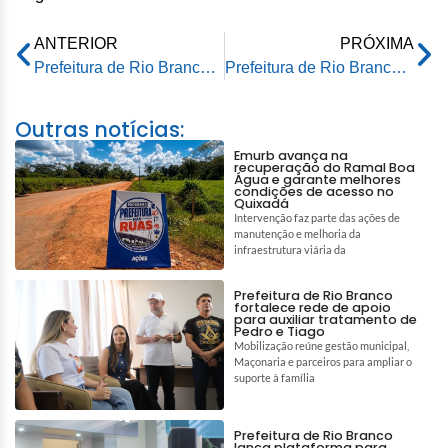
ANTERIOR
PRÓXIMA
Prefeitura de Rio Branco inaugura ponte sobre o Igarapé Redenção
Prefeitura de Rio Branco promove ciclo de palestras para produtores rurais durante o Festival da Macaxeira
Outras notícias:
Emurb avança na
recuperação do Ramal Boa
Água e garante melhores
condições de acesso no
Quixadá
Intervenção faz parte das ações de
manutenção e melhoria da
infraestrutura viária da
Prefeitura de Rio Branco
fortalece rede de apoio
para auxiliar tratamento de
Pedro e Tiago
Mobilização reúne gestão municipal,
Maçonaria e parceiros para ampliar o
suporte à família
Prefeitura de Rio Branco
lança plataforma para