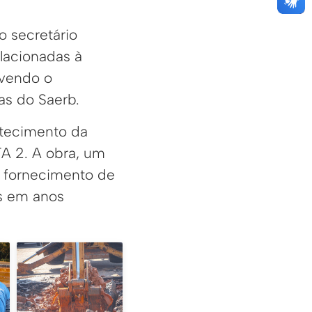
o secretário
lacionadas à
lvendo o
as do Saerb.
stecimento da
TA 2. A obra, um
o fornecimento de
s em anos