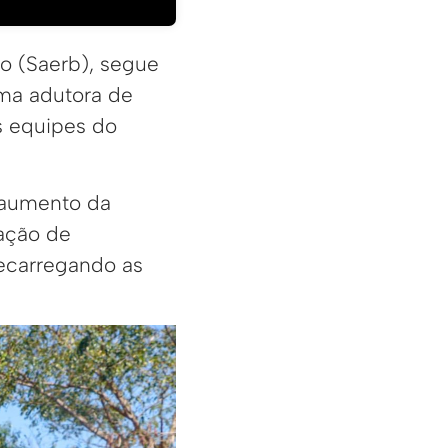
to (Saerb), segue
uma adutora de
s equipes do
 aumento da
tação de
ecarregando as