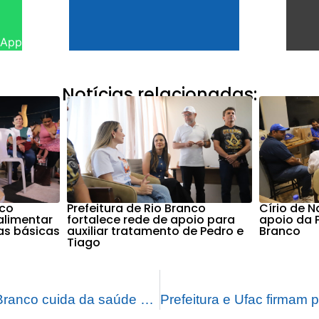
sApp
Notícias relacionadas:
nco
Prefeitura de Rio Branco
Círio de 
alimentar
fortalece rede de apoio para
apoio da P
as básicas
auxiliar tratamento de Pedro e
Branco
Tiago
Prefeitura de Rio Branco cuida da saúde dos animais com vacinação antirrábica, promovendo amor e proteção à vida