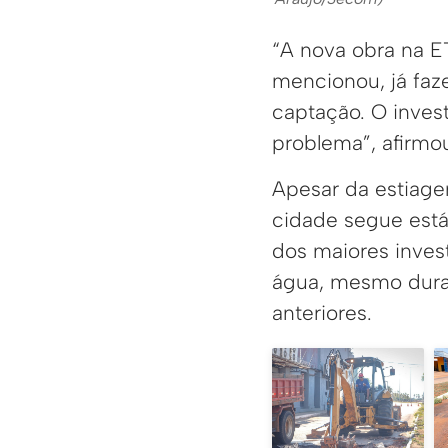
“A nova obra na E
mencionou, já faz
captação. O inves
problema”, afirmo
Apesar da estiage
cidade segue está
dos maiores inves
água, mesmo dura
anteriores.