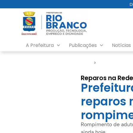
D
A Prefeitura
Publicações
Notícias
Início
›
Saerb
Reparos na Red
Prefeitur
reparos 
rompime
Rompimento de adutor
ainda hoje