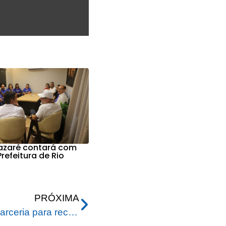
Nazaré contará com
refeitura de Rio
PRÓXIMA
Prefeitura e Ufac firmam parceria para recintos de primatas e educação ambiental no Parque Ambiental Chico Mendes