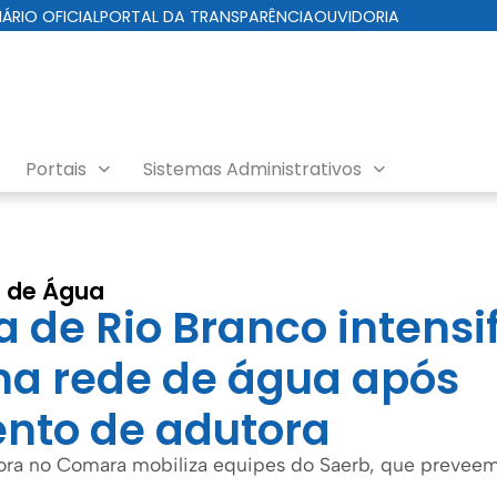
IÁRIO OFICIAL
PORTAL DA TRANSPARÊNCIA
OUVIDORIA
Portais
Sistemas Administrativos
e de Água
a de Rio Branco intensi
na rede de água após
nto de adutora
a no Comara mobiliza equipes do Saerb, que preveem 