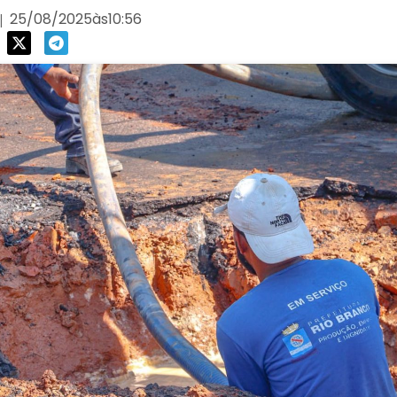
25/08/2025
às
10:56
|