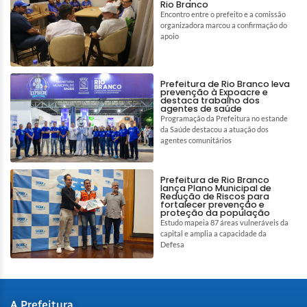
Rio Branco
Encontro entre o prefeito e a comissão
organizadora marcou a confirmação do
apoio
Prefeitura de Rio Branco leva
prevenção à Expoacre e
destaca trabalho dos
agentes de saúde
Programação da Prefeitura no estande
da Saúde destacou a atuação dos
agentes comunitários
Prefeitura de Rio Branco
lança Plano Municipal de
Redução de Riscos para
fortalecer prevenção e
proteção da população
Estudo mapeia 87 áreas vulneráveis da
capital e amplia a capacidade da
Defesa
A Prefeitura