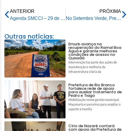
ANTERIOR
PRÓXIMA
Agenda SMCCI – 29 de setmbro de 2025
No Setembro Verde, Prefeitura de Rio Branco promove evento sobre biossegurança e segurança no atendimento odontológico
Outras notícias:
Emurb avança na
recuperação do Ramal Boa
Água e garante melhores
condições de acesso no
Quixadá
Intervenção faz parte das ações de
manutenção e melhoria da
infraestrutura viária da
Prefeitura de Rio Branco
fortalece rede de apoio
para auxiliar tratamento de
Pedro e Tiago
Mobilização reúne gestão municipal,
Maçonaria e parceiros para ampliar o
suporte à família
Círio de Nazaré contará
com apoio da Prefeitura de