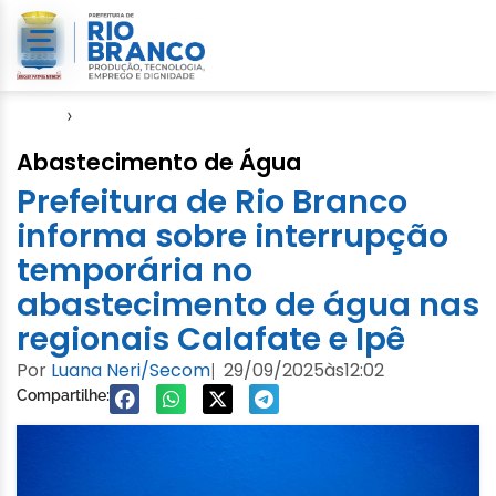
Início
›
Saerb
Abastecimento de Água
Prefeitura de Rio Branco
informa sobre interrupção
temporária no
abastecimento de água nas
regionais Calafate e Ipê
Por
Luana Neri/Secom
29/09/2025
às
12:02
|
Compartilhe: