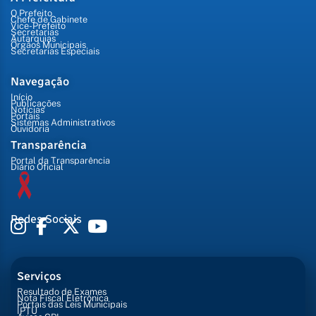
O Prefeito
Chefe de Gabinete
Vice-Prefeito
Secretarias
Autarquias
Órgãos Municipais
Secretarias Especiais
Navegação
Início
Publicações
Notícias
Portais
Sistemas Administrativos
Ouvidoria
Transparência
Portal da Transparência
Diário Oficial
Redes Sociais
Serviços
Resultado de Exames
Nota Fiscal Eletrônica
Portais das Leis Municipais
IPTU