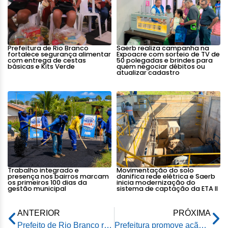
Prefeitura de Rio Branco
Saerb realiza campanha na
fortalece segurança alimentar
Expoacre com sorteio de TV de
com entrega de cestas
50 polegadas e brindes para
básicas e Kits Verde
quem negociar débitos ou
atualizar cadastro
Trabalho integrado e
Movimentação do solo
presença nos bairros marcam
danifica rede elétrica e Saerb
os primeiros 100 dias da
inicia modernização do
gestão municipal
sistema de captação da ETA II
ANTERIOR
PRÓXIMA
Prefeito de Rio Branco recebe homenagem nos 120 anos de Justiça no Acre e 60 anos de instalação do TJ/AC
Prefeitura promove ação em alusão ao mês de Conscientização da Violência Contra a Pessoa Idosa