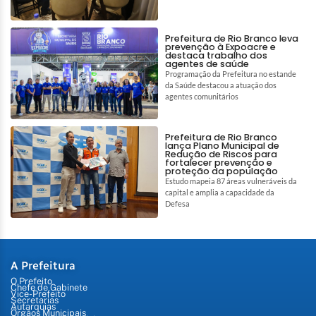
Prefeitura de Rio Branco leva
prevenção à Expoacre e
destaca trabalho dos
agentes de saúde
Programação da Prefeitura no estande
da Saúde destacou a atuação dos
agentes comunitários
Prefeitura de Rio Branco
lança Plano Municipal de
Redução de Riscos para
fortalecer prevenção e
proteção da população
Estudo mapeia 87 áreas vulneráveis da
capital e amplia a capacidade da
Defesa
A Prefeitura
O Prefeito
Chefe de Gabinete
Vice-Prefeito
Secretarias
Autarquias
Órgãos Municipais