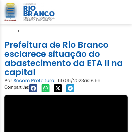
Início
›
Saerb
Prefeitura de Rio Branco
esclarece situação do
abastecimento da ETA II na
capital
Por
Secom Prefeitura
14/06/2023
às
18:56
|
Compartilhe: