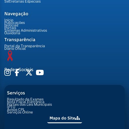
Secretarias Especiais
Navegação
Início
Publicações
Notícias
Portais
Sistemas Administrativos
Ouvidoria
Transparência
Portal da Transparência
Diário Oficial
Redes Sociais
Serviços
Resultado de Exames
Nota Fiscal Eletrônica
Portais das Leis Municipais
IPTU
Avisos CPL
Serviços Online
Mapa do Site