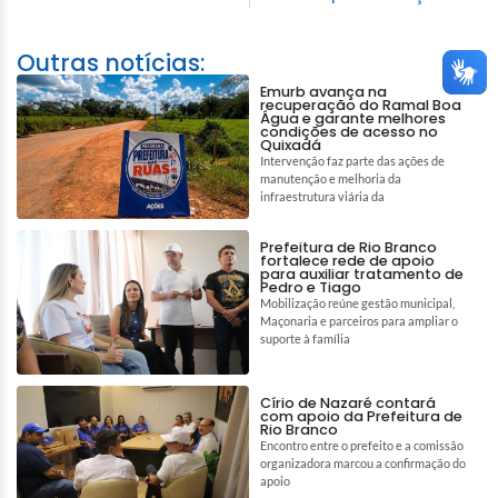
Outras notícias:
Emurb avança na
recuperação do Ramal Boa
Água e garante melhores
condições de acesso no
Quixadá
Intervenção faz parte das ações de
manutenção e melhoria da
infraestrutura viária da
Prefeitura de Rio Branco
fortalece rede de apoio
para auxiliar tratamento de
Pedro e Tiago
Mobilização reúne gestão municipal,
Maçonaria e parceiros para ampliar o
suporte à família
Círio de Nazaré contará
com apoio da Prefeitura de
Rio Branco
Encontro entre o prefeito e a comissão
organizadora marcou a confirmação do
apoio