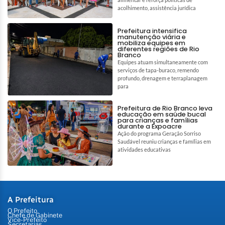
acolhimento, assistência jurídica
Prefeitura intensifica
manutenção viária e
mobiliza equipes em
diferentes regiões de Rio
Branco
Equipes atuam simultaneamente com
serviços de tapa-buraco, remendo
profundo, drenagem e terraplanagem
para
Prefeitura de Rio Branco leva
educação em saúde bucal
para crianças e famílias
durante a Expoacre
Ação do programa Geração Sorriso
Saudável reuniu crianças e famílias em
atividades educativas
A Prefeitura
O Prefeito
Chefe de Gabinete
Vice-Prefeito
Secretarias