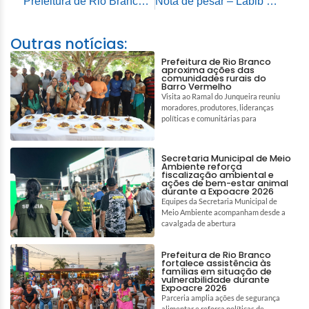
Prefeitura de Rio Branco leva Saúde Rural ao Projeto Colibri e realiza mais de 3,5 mil procedimentos
Nota de pesar – Labib Murad
Outras notícias:
Prefeitura de Rio Branco
aproxima ações das
comunidades rurais do
Barro Vermelho
Visita ao Ramal do Junqueira reuniu
moradores, produtores, lideranças
políticas e comunitárias para
Secretaria Municipal de Meio
Ambiente reforça
fiscalização ambiental e
ações de bem-estar animal
durante a Expoacre 2026
Equipes da Secretaria Municipal de
Meio Ambiente acompanham desde a
cavalgada de abertura
Prefeitura de Rio Branco
fortalece assistência às
famílias em situação de
vulnerabilidade durante
Expoacre 2026
Parceria amplia ações de segurança
alimentar e reforça políticas de