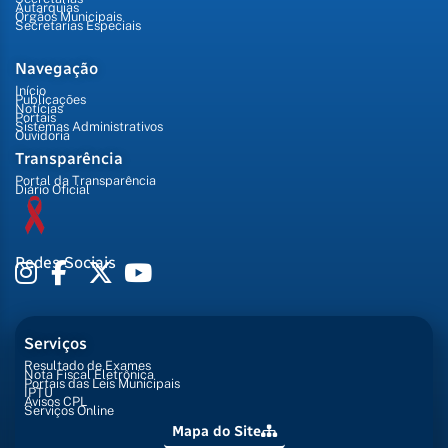
Autarquias
Órgãos Municipais
Secretarias Especiais
Navegação
Início
Publicações
Notícias
Portais
Sistemas Administrativos
Ouvidoria
Transparência
Portal da Transparência
Diário Oficial
Redes Sociais
Serviços
Resultado de Exames
Nota Fiscal Eletrônica
Portais das Leis Municipais
IPTU
Avisos CPL
Serviços Online
Mapa do Site