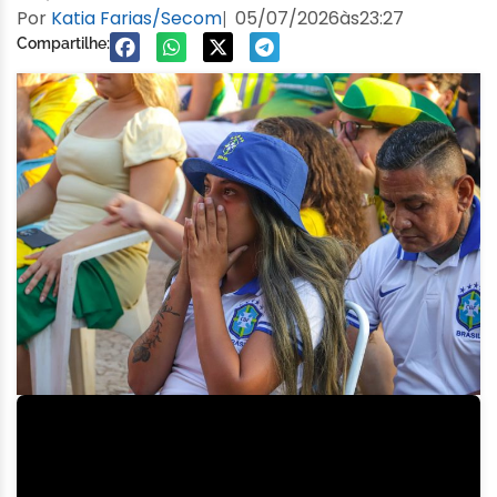
Por
Katia Farias/Secom
05/07/2026
às
23:27
|
Compartilhe: