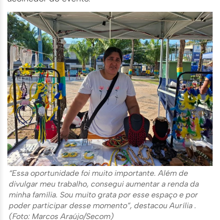
“Essa oportunidade foi muito importante. Além de
divulgar meu trabalho, consegui aumentar a renda da
minha família. Sou muito grata por esse espaço e por
poder participar desse momento”, destacou Aurília .
(Foto: Marcos Araújo/Secom)