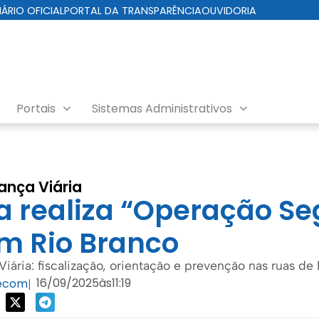
IÁRIO OFICIAL
PORTAL DA TRANSPARÊNCIA
OUVIDORIA
Portais
Sistemas Administrativos
nça Viária
ra realiza “Operação S
em Rio Branco
ária: fiscalização, orientação e prevenção nas ruas de
16/09/2025
às
11:19
Secom
|