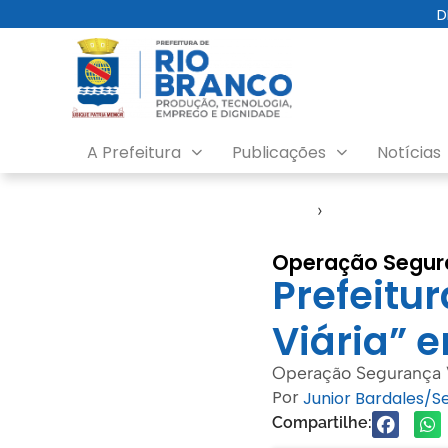
D
A Prefeitura
Publicações
Notícias
Início
›
RBTrans
Operação Segura
Prefeitu
Viária” 
Operação Segurança Vi
Por
Junior Bardales/
Compartilhe: