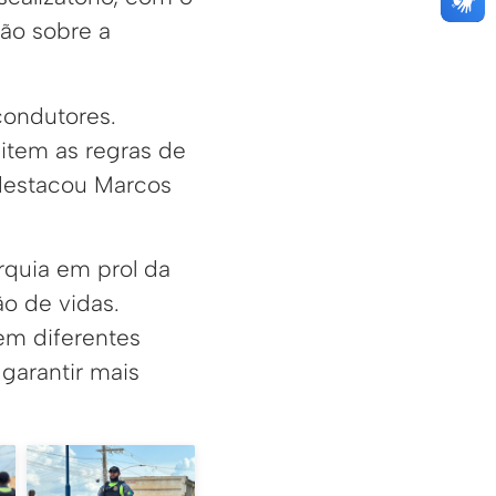
ção sobre a
condutores.
item as regras de
 destacou Marcos
rquia em prol da
ão de vidas.
em diferentes
 garantir mais