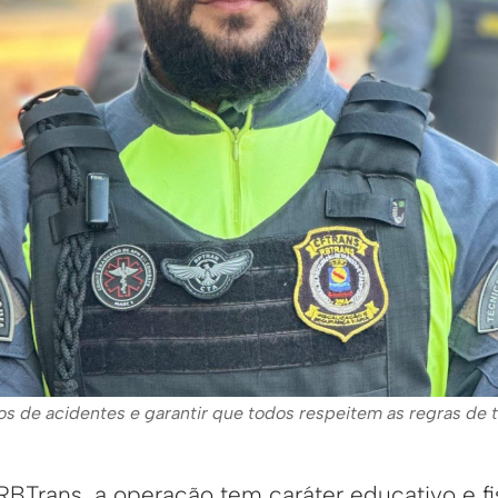
s de acidentes e garantir que todos respeitem as regras de t
BTrans, a operação tem caráter educativo e fis