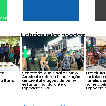
sApp
Notícias relacionadas:
nco
Secretaria Municipal de Meio
Prefeitura
Ambiente reforça fiscalização
fortalece 
o Barro
ambiental e ações de bem-
famílias 
estar animal durante a
vulnerabi
Expoacre 2026
Expoacre 