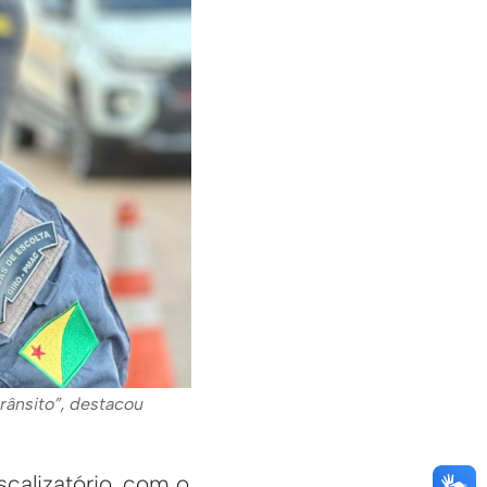
rânsito”, destacou
calizatório, com o