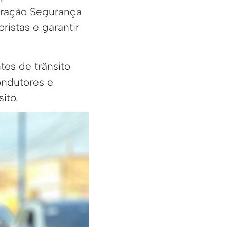
peração Segurança
ristas e garantir
tes de trânsito
ondutores e
ito.