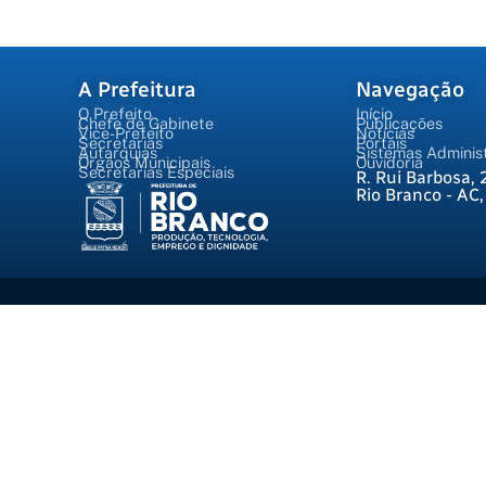
A Prefeitura
Navegação
O Prefeito
Início
Chefe de Gabinete
Publicações
Vice-Prefeito
Notícias
Secretarias
Portais
Autarquias
Sistemas Administ
Órgãos Municipais
Ouvidoria
Secretarias Especiais
R. Rui Barbosa, 
Rio Branco - AC