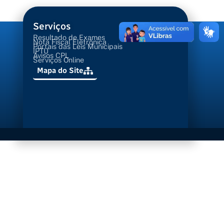
Serviços
Resultado de Exames
Nota Fiscal Eletrônica
Portais das Leis Municipais
IPTU
Avisos CPL
Serviços Online
Mapa do Site