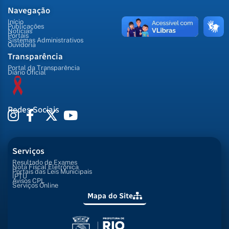
Navegação
Início
Publicações
Notícias
Portais
Sistemas Administrativos
Ouvidoria
Transparência
Portal da Transparência
Diário Oficial
Redes Sociais
Serviços
Resultado de Exames
Nota Fiscal Eletrônica
Portais das Leis Municipais
IPTU
Avisos CPL
Serviços Online
Mapa do Site