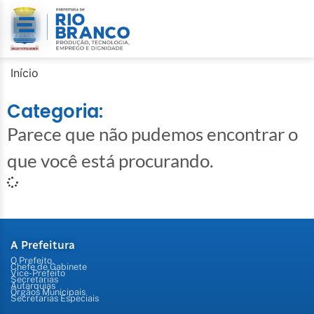
Início
Categoria:
Parece que não pudemos encontrar o
que você está procurando.
A Prefeitura
O Prefeito
Chefe de Gabinete
Vice-Prefeito
Secretarias
Autarquias
Órgãos Municipais
Secretarias Especiais