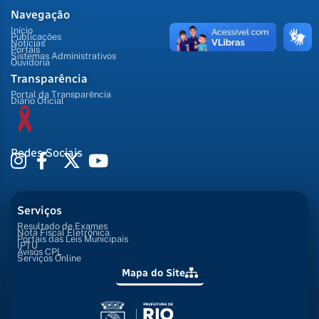
Navegação
Início
Publicações
Notícias
Portais
Sistemas Administrativos
Ouvidoria
Transparência
Portal da Transparência
Diário Oficial
Redes Sociais
Serviços
Resultado de Exames
Nota Fiscal Eletrônica
Portais das Leis Municipais
IPTU
Avisos CPL
Serviços Online
Mapa do Site