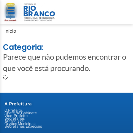
Início
Categoria:
Parece que não pudemos encontrar o
que você está procurando.
A Prefeitura
O Prefeito
Chefe de Gabinete
Vice-Prefeito
Secretarias
Autarquias
Órgãos Municipais
Secretarias Especiais