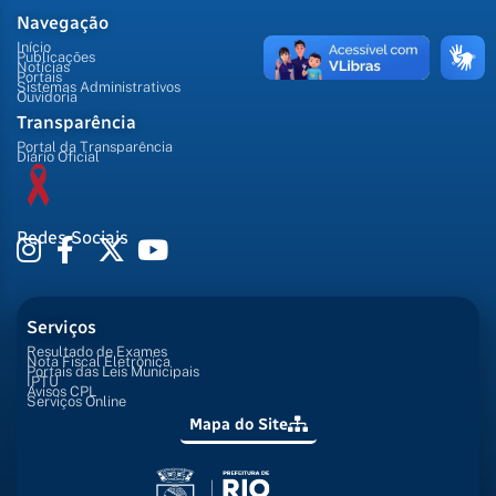
Navegação
Início
Publicações
Notícias
Portais
Sistemas Administrativos
Ouvidoria
Transparência
Portal da Transparência
Diário Oficial
Redes Sociais
Serviços
Resultado de Exames
Nota Fiscal Eletrônica
Portais das Leis Municipais
IPTU
Avisos CPL
Serviços Online
Mapa do Site