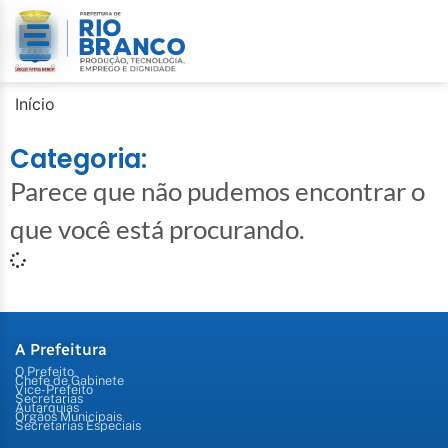
Início
Categoria:
Parece que não pudemos encontrar o
que você está procurando.
A Prefeitura
O Prefeito
Chefe de Gabinete
Vice-Prefeito
Secretarias
Autarquias
Órgãos Municipais
Secretarias Especiais