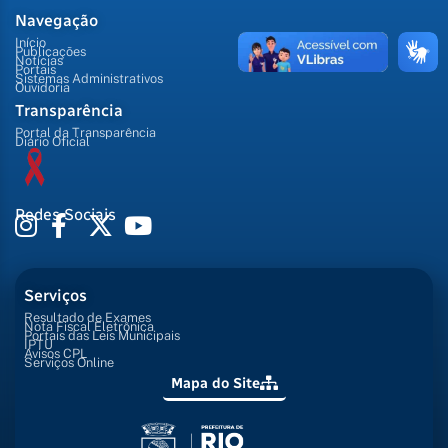
Navegação
Início
Publicações
Notícias
Portais
Sistemas Administrativos
Ouvidoria
Transparência
Portal da Transparência
Diário Oficial
Redes Sociais
Serviços
Resultado de Exames
Nota Fiscal Eletrônica
Portais das Leis Municipais
IPTU
Avisos CPL
Serviços Online
Mapa do Site