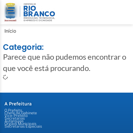
Início
Categoria:
Parece que não pudemos encontrar o
que você está procurando.
A Prefeitura
O Prefeito
Chefe de Gabinete
Vice-Prefeito
Secretarias
Autarquias
Órgãos Municipais
Secretarias Especiais