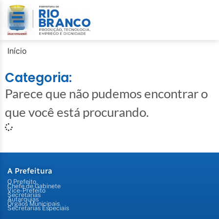
Início
Categoria:
Parece que não pudemos encontrar o
que você está procurando.
A Prefeitura
O Prefeito
Chefe de Gabinete
Vice-Prefeito
Secretarias
Autarquias
Órgãos Municipais
Secretarias Especiais