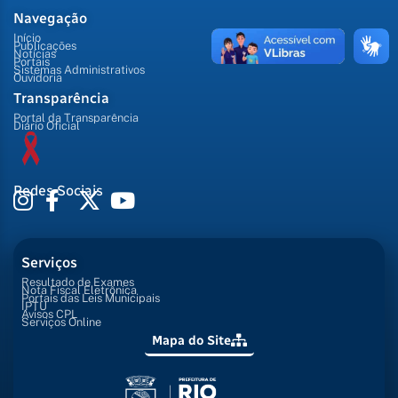
Navegação
Início
Publicações
Notícias
Portais
Sistemas Administrativos
Ouvidoria
Transparência
Portal da Transparência
Diário Oficial
Redes Sociais
Serviços
Resultado de Exames
Nota Fiscal Eletrônica
Portais das Leis Municipais
IPTU
Avisos CPL
Serviços Online
Mapa do Site