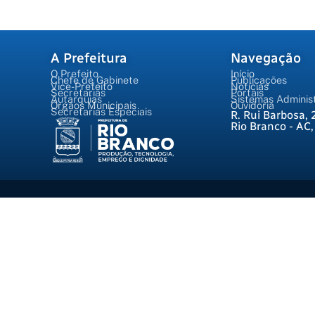
A Prefeitura
Navegação
O Prefeito
Início
Chefe de Gabinete
Publicações
Vice-Prefeito
Notícias
Secretarias
Portais
Autarquias
Sistemas Administ
Órgãos Municipais
Ouvidoria
Secretarias Especiais
R. Rui Barbosa, 
Rio Branco - AC