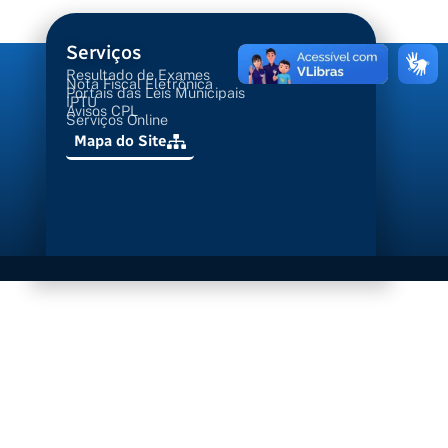
Serviços
Resultado de Exames
Nota Fiscal Eletrônica
Portais das Leis Municipais
IPTU
Avisos CPL
Serviços Online
Mapa do Site