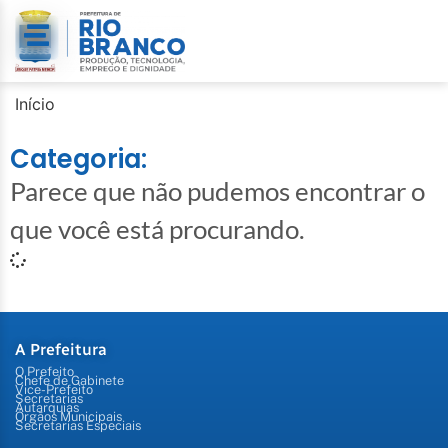
Início
Categoria:
Parece que não pudemos encontrar o
que você está procurando.
A Prefeitura
O Prefeito
Chefe de Gabinete
Vice-Prefeito
Secretarias
Autarquias
Órgãos Municipais
Secretarias Especiais