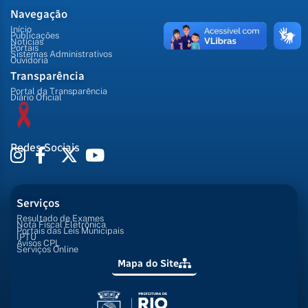
Navegação
Início
Publicações
Notícias
Portais
Sistemas Administrativos
Ouvidoria
Transparência
Portal da Transparência
Diário Oficial
Redes Sociais
Serviços
Resultado de Exames
Nota Fiscal Eletrônica
Portais das Leis Municipais
IPTU
Avisos CPL
Serviços Online
Mapa do Site