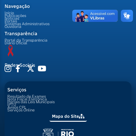
Navegação
Início
Publicações
Notícias
Portais
Sistemas Administrativos
Ouvidoria
Transparência
Portal da Transparência
Diário Oficial
Redes Sociais
Serviços
Resultado de Exames
Nota Fiscal Eletrônica
Portais das Leis Municipais
IPTU
Avisos CPL
Serviços Online
Mapa do Site