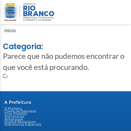
Início
Categoria:
Parece que não pudemos encontrar o
que você está procurando.
A Prefeitura
O Prefeito
Chefe de Gabinete
Vice-Prefeito
Secretarias
Autarquias
Órgãos Municipais
Secretarias Especiais