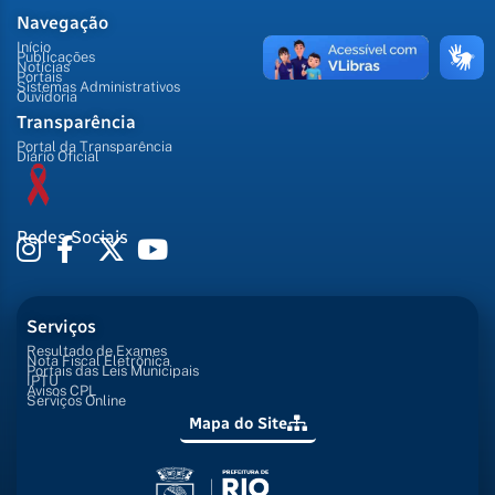
Navegação
Início
Publicações
Notícias
Portais
Sistemas Administrativos
Ouvidoria
Transparência
Portal da Transparência
Diário Oficial
Redes Sociais
Serviços
Resultado de Exames
Nota Fiscal Eletrônica
Portais das Leis Municipais
IPTU
Avisos CPL
Serviços Online
Mapa do Site