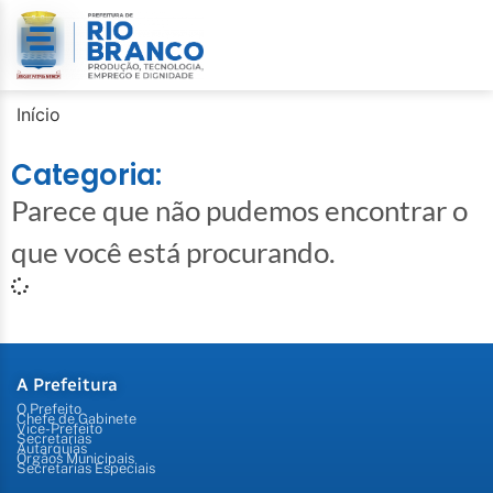
Início
Categoria:
Parece que não pudemos encontrar o
que você está procurando.
A Prefeitura
O Prefeito
Chefe de Gabinete
Vice-Prefeito
Secretarias
Autarquias
Órgãos Municipais
Secretarias Especiais