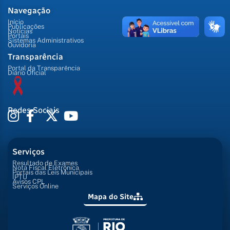
Navegação
Início
Publicações
Notícias
Portais
Sistemas Administrativos
Ouvidoria
Transparência
Portal da Transparência
Diário Oficial
Redes Sociais
Serviços
Resultado de Exames
Nota Fiscal Eletrônica
Portais das Leis Municipais
IPTU
Avisos CPL
Serviços Online
Mapa do Site