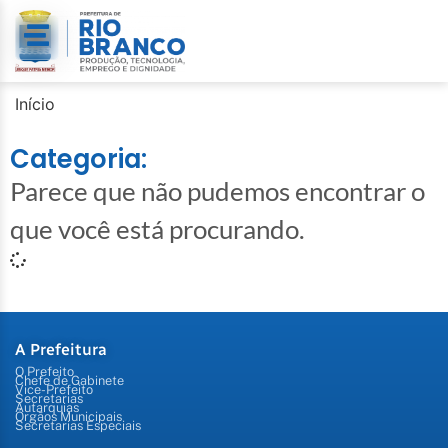
Início
Categoria:
Parece que não pudemos encontrar o
que você está procurando.
A Prefeitura
O Prefeito
Chefe de Gabinete
Vice-Prefeito
Secretarias
Autarquias
Órgãos Municipais
Secretarias Especiais